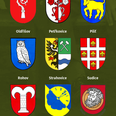
Oldřišov
Petřkovice
Píšť
Rohov
Strahovice
Sudice