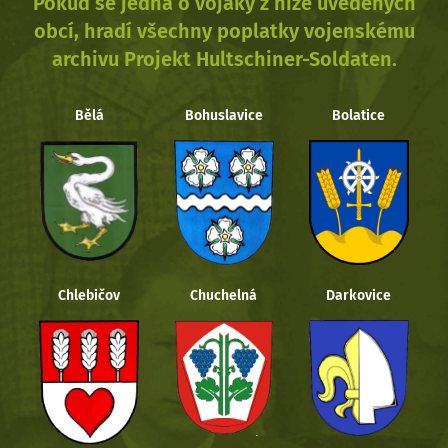
Pokud se jedná o vojáky z níže uvedených
obcí, hradí všechny poplatky vojenskému
archivu Projekt Hultschiner-Soldaten.
Bělá
Bohuslavice
Bolatice
Chlebičov
Chuchelná
Darkovice