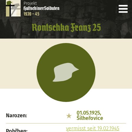
Projekt
Hultschiner
Soldaten
1939 - 45
Rontschka Franz 25
01.05.1925,
Narozen:
Šilheřovice
vermisst seit 19.02.1945
Pohřben: