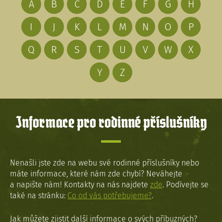
A
B
C
D
E
F
G
H
I
J
K
L
M
N
O
P
Q
R
S
T
U
V
W
X
Y
Z
Informace pro rodinné příslušníky
Nenašli jste zde na webu své rodinné příslušníky nebo
máte informace, které nám zde chybí? Neváhejte
a napište nám! Kontakty na nás najdete
zde
. Podívejte se
také na stránku:
Co od vás potřebujeme?
.
Jak můžete zjistit další informace o svých příbuzných?