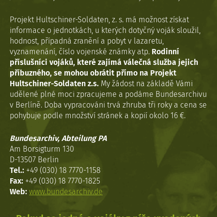
Projekt Hultschiner-Soldaten, z. s. má možnost získat
informace o jednotkách, u kterých dotyčný voják sloužil,
hodnost, případná zranění a pobyt v lazaretu,
vyznamenání, číslo vojenské známky atp.
Rodinní
příslušníci vojáků, které zajímá válečná služba jejich
příbuzného, se mohou obrátit přímo na Projekt
Hultschiner-Soldaten z.s.
My žádost na základě Vámi
udělené plné moci zpracujeme a podáme Bundesarchivu
v Berlíně. Doba vypracováni trvá zhruba tři roky a cena se
pohybuje podle množství stránek a kopií okolo 16 €.
Bundesarchiv, Abteilung PA
Am Borsigturm 130
D-13507 Berlin
Tel.:
+49 (030) 18 7770-1158
Fax:
+49 (030) 18 7770-1825
Web:
www.bundesarchiv.de