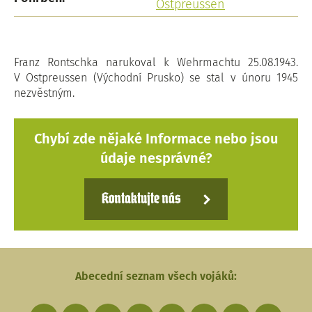
Ostpreussen
Franz Rontschka narukoval k Wehrmachtu 25.08.1943.
V Ostpreussen (Východní Prusko) se stal v únoru 1945
nezvěstným.
Chybí zde nějaké Informace nebo jsou
údaje nesprávné?
Kontaktujte nás
Abecední seznam všech vojáků: