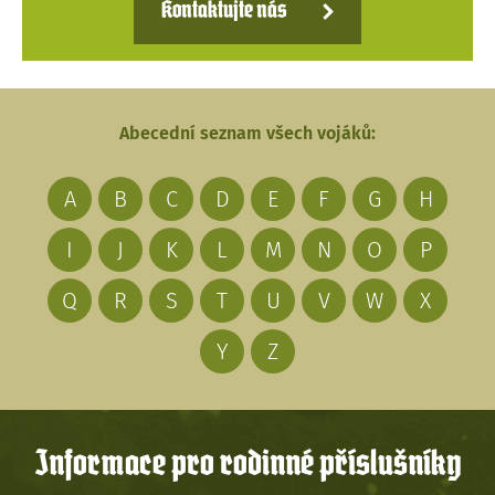
Kontaktujte nás
Abecední seznam všech vojáků:
A
B
C
D
E
F
G
H
I
J
K
L
M
N
O
P
Q
R
S
T
U
V
W
X
Y
Z
Informace pro rodinné příslušníky