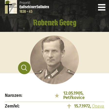
Projekt
Hultschiner
Soldaten
1939 - 45
Robenek Georg
12.05.1905,
Narozen:
Petřkovice
Zemřel:
15.7.1972,
Opava