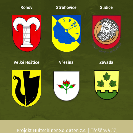
Rohov
Strahovice
Sudice
Velké Hoštice
Vřesina
Závada
Projekt Hultschiner Soldaten z.s.
| Třešňová 37,