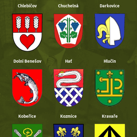
Chlebičov
Chuchelná
Darkovice
Dolní Benešov
Hať
Hlučín
Kobeřice
Kozmice
Kravaře