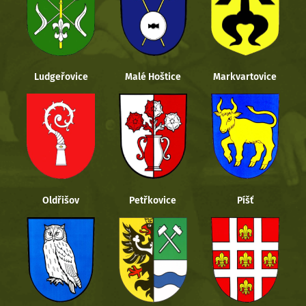
Ludgeřovice
Malé Hoštice
Markvartovice
Oldřišov
Petřkovice
Píšť