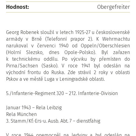
Hodnost:
Obergefreiter
Georg Robenek sloužil v letech 1925-27 u československé
armády v Brně (Telefonní prapor 2). K Wehrmachtu
narukoval v červenci 1940 od Oppeln/Oberschlesien
(Holrní Slezsko, dnes Opole-Polsko). Byl zařazen
k technickému oddílu. Po výcviku by přemísten do
Pirna/Sachsen (Sasko). V roce 1941 byl odeslán na
východní frontu do Ruska. Zde strávil 2 roky v oblasti
Pskov a ve městě Luga v Leningradské oblasti.
5./Infanterie-Regiment 320 – 212. Infanterie-Division
Januar 1943 – Rela Leibzig
Rela München
3. Stamm/Kf.-Ers-u. Ausb. Abt. 7 – dienstfähig
V roce 1944 onemocněl na ledviny a byl odeslán na