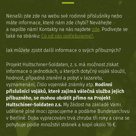
Nenašli jste zde na webu své rodinné příslušníky nebo
máte informace, které nám zde chybí? Neváhejte
a napište nám! Kontakty na nás najdete
zde
. Podívejte se
také na stránku:
Co od vás potřebujeme?
.
Jak můžete zjistit další informace o svých příbuzných?
Projekt Hultschiner-Soldaten, z. s. má možnost získat
informace o jednotkách, u kterých dotyčný voják sloužil,
hodnost, případná zranění a pobyt v lazaretu,
vyznamenání, číslo vojenské známky atp.
Rodinní
příslušníci vojáků, které zajímá válečná služba jejich
příbuzného, se mohou obrátit přímo na Projekt
Hultschiner-Soldaten z.s.
My žádost na základě Vámi
udělené plné moci zpracujeme a podáme Bundesarchivu
v Berlíně. Doba vypracováni trvá zhruba tři roky a cena se
pohybuje podle množství stránek a kopií okolo 16 €.