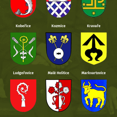
Kobeřice
Kozmice
Kravaře
Ludgeřovice
Malé Hoštice
Markvartovice