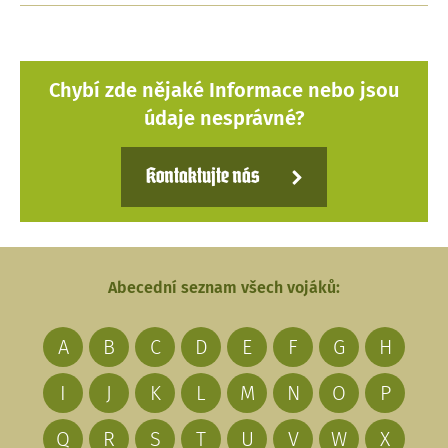
Chybí zde nějaké Informace nebo jsou
údaje nesprávné?
Kontaktujte nás
Abecední seznam všech vojáků:
A
B
C
D
E
F
G
H
I
J
K
L
M
N
O
P
Q
R
S
T
U
V
W
X