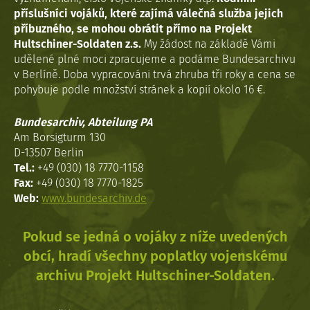
příslušníci vojáků, které zajímá válečná služba jejich
příbuzného, se mohou obrátit přímo na Projekt
Hultschiner-Soldaten z.s.
My žádost na základě Vámi
udělené plné moci zpracujeme a podáme Bundesarchivu
v Berlíně. Doba vypracováni trvá zhruba tři roky a cena se
pohybuje podle množství stránek a kopií okolo 16 €.
Bundesarchiv, Abteilung PA
Am Borsigturm 130
D-13507 Berlin
Tel.:
+49 (030) 18 7770-1158
Fax:
+49 (030) 18 7770-1825
Web:
www.bundesarchiv.de
Pokud se jedná o vojáky z níže uvedených
obcí, hradí všechny poplatky vojenskému
archivu Projekt Hultschiner-Soldaten.