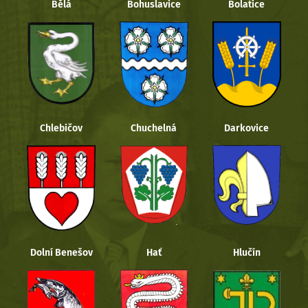
Bělá
Bohuslavice
Bolatice
Chlebičov
Chuchelná
Darkovice
Dolní Benešov
Hať
Hlučín