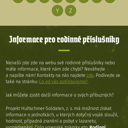
Y
Z
Informace pro rodinné příslušníky
Nenašli jste zde na webu své rodinné příslušníky nebo
máte informace, které nám zde chybí? Neváhejte
a napište nám! Kontakty na nás najdete
zde
. Podívejte se
také na stránku:
Co od vás potřebujeme?
.
Jak můžete zjistit další informace o svých příbuzných?
Projekt Hultschiner-Soldaten, z. s. má možnost získat
informace o jednotkách, u kterých dotyčný voják sloužil,
hodnost, případná zranění a pobyt v lazaretu,
vyznamenání, číslo vojenské známky atp.
Rodinní