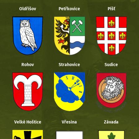
Oldřišov
Petřkovice
Píšť
Rohov
Strahovice
Sudice
Velké Hoštice
Vřesina
Závada