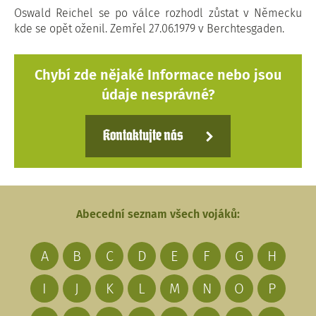
Oswald Reichel se po válce rozhodl zůstat v Německu
kde se opět oženil. Zemřel 27.06.1979 v Berchtesgaden.
Chybí zde nějaké Informace nebo jsou
údaje nesprávné?
Kontaktujte nás
Abecední seznam všech vojáků:
A
B
C
D
E
F
G
H
I
J
K
L
M
N
O
P