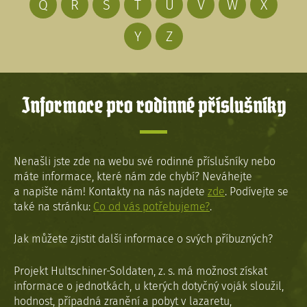
Q
R
S
T
U
V
W
X
Y
Z
Informace pro rodinné příslušníky
Nenašli jste zde na webu své rodinné příslušníky nebo
máte informace, které nám zde chybí? Neváhejte
a napište nám! Kontakty na nás najdete
zde
. Podívejte se
také na stránku:
Co od vás potřebujeme?
.
Jak můžete zjistit další informace o svých příbuzných?
Projekt Hultschiner-Soldaten, z. s. má možnost získat
informace o jednotkách, u kterých dotyčný voják sloužil,
hodnost, případná zranění a pobyt v lazaretu,