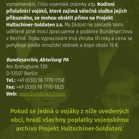
vyznamenání, číslo vojenské známky atp.
Rodinní
příslušníci vojáků, které zajímá válečná služba jejich
příbuzného, se mohou obrátit přímo na Projekt
Hultschiner-Soldaten z.s.
My žádost na základě Vámi
udělené plné moci zpracujeme a podáme Bundesarchivu
v Berlíně. Doba vypracováni trvá zhruba tři roky a cena se
pohybuje podle množství stránek a kopií okolo 16 €.
Bundesarchiv, Abteilung PA
Am Borsigturm 130
D-13507 Berlin
Tel.:
+49 (030) 18 7770-1158
Fax:
+49 (030) 18 7770-1825
Web:
www.bundesarchiv.de
Pokud se jedná o vojáky z níže uvedených
obcí, hradí všechny poplatky vojenskému
archivu Projekt Hultschiner-Soldaten.