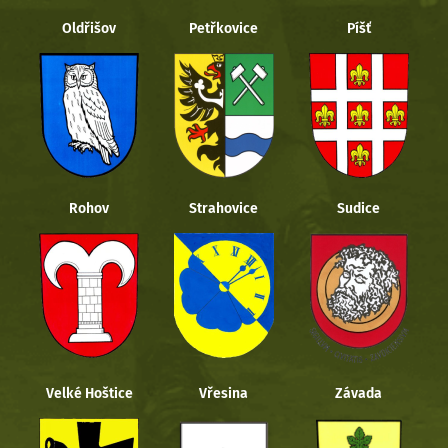
Oldřišov
Petřkovice
Píšť
Rohov
Strahovice
Sudice
Velké Hoštice
Vřesina
Závada