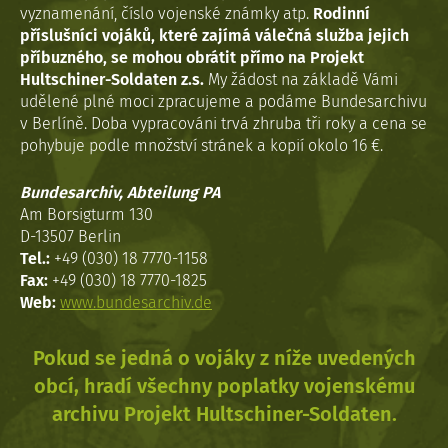
vyznamenání, číslo vojenské známky atp.
Rodinní
příslušníci vojáků, které zajímá válečná služba jejich
příbuzného, se mohou obrátit přímo na Projekt
Hultschiner-Soldaten z.s.
My žádost na základě Vámi
udělené plné moci zpracujeme a podáme Bundesarchivu
v Berlíně. Doba vypracováni trvá zhruba tři roky a cena se
pohybuje podle množství stránek a kopií okolo 16 €.
Bundesarchiv, Abteilung PA
Am Borsigturm 130
D-13507 Berlin
Tel.:
+49 (030) 18 7770-1158
Fax:
+49 (030) 18 7770-1825
Web:
www.bundesarchiv.de
Pokud se jedná o vojáky z níže uvedených
obcí, hradí všechny poplatky vojenskému
archivu Projekt Hultschiner-Soldaten.