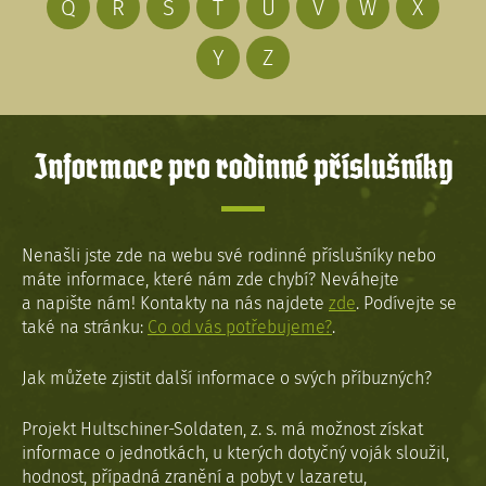
Q
R
S
T
U
V
W
X
Y
Z
Informace pro rodinné příslušníky
Nenašli jste zde na webu své rodinné příslušníky nebo
máte informace, které nám zde chybí? Neváhejte
a napište nám! Kontakty na nás najdete
zde
. Podívejte se
také na stránku:
Co od vás potřebujeme?
.
Jak můžete zjistit další informace o svých příbuzných?
Projekt Hultschiner-Soldaten, z. s. má možnost získat
informace o jednotkách, u kterých dotyčný voják sloužil,
hodnost, případná zranění a pobyt v lazaretu,