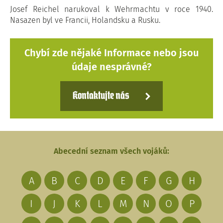
Josef Reichel narukoval k Wehrmachtu v roce 1940.
Nasazen byl ve Francii, Holandsku a Rusku.
Chybí zde nějaké Informace nebo jsou
údaje nesprávné?
Kontaktujte nás
Abecední seznam všech vojáků:
A
B
C
D
E
F
G
H
I
J
K
L
M
N
O
P