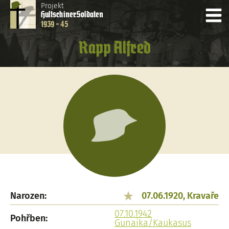
Projekt
Hultschiner
Soldaten
1939 - 45
Rapp Alfred
Narozen:
07.06.1920, Kravaře
07.10.1942
Pohřben:
Gunaika/Kaukasus