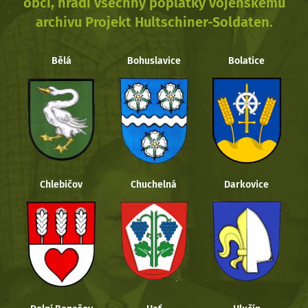
obcí, hradí všechny poplatky vojenskému
archivu Projekt Hultschiner-Soldaten.
Bělá
Bohuslavice
Bolatice
Chlebičov
Chuchelná
Darkovice