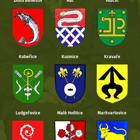
Dolní Benešov
Hať
Hlučín
Kobeřice
Kozmice
Kravaře
Ludgeřovice
Malé Hoštice
Markvartovice