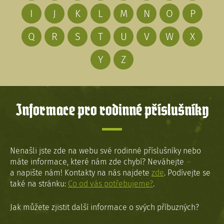
I
J
K
L
M
N
O
P
Q
R
S
T
U
V
W
X
Y
Z
Informace pro rodinné příslušníky
Nenašli jste zde na webu své rodinné příslušníky nebo
máte informace, které nám zde chybí? Neváhejte
a napište nám! Kontakty na nás najdete
zde
. Podívejte se
také na stránku:
Co od vás potřebujeme?
.
Jak můžete zjistit další informace o svých příbuzných?