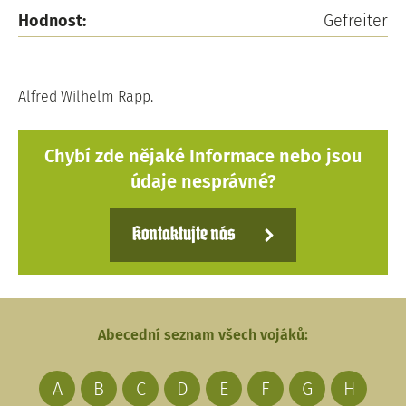
Hodnost:
Gefreiter
Alfred Wilhelm Rapp.
Chybí zde nějaké Informace nebo jsou
údaje nesprávné?
Kontaktujte nás
Abecední seznam všech vojáků:
A
B
C
D
E
F
G
H