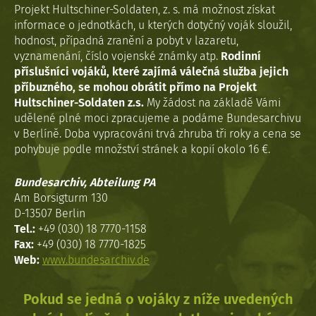
Projekt Hultschiner-Soldaten, z. s. má možnost získat
informace o jednotkách, u kterých dotyčný voják sloužil,
hodnost, případná zranění a pobyt v lazaretu,
vyznamenání, číslo vojenské známky atp.
Rodinní
příslušníci vojáků, které zajímá válečná služba jejich
příbuzného, se mohou obrátit přímo na Projekt
Hultschiner-Soldaten z.s.
My žádost na základě Vámi
udělené plné moci zpracujeme a podáme Bundesarchivu
v Berlíně. Doba vypracováni trvá zhruba tři roky a cena se
pohybuje podle množství stránek a kopií okolo 16 €.
Bundesarchiv, Abteilung PA
Am Borsigturm 130
D-13507 Berlin
Tel.:
+49 (030) 18 7770-1158
Fax:
+49 (030) 18 7770-1825
Web:
www.bundesarchiv.de
Pokud se jedná o vojáky z níže uvedených