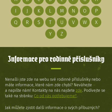
I
J
K
L
M
N
O
P
Q
R
S
T
U
V
W
X
Y
Z
Informace pro rodinné příslušníky
Nenašli jste zde na webu své rodinné příslušníky nebo
máte informace, které nám zde chybí? Neváhejte
a napište nám! Kontakty na nás najdete
zde
. Podívejte se
také na stránku:
Co od vás potřebujeme?
.
Jak můžete zjistit další informace o svých příbuzných?