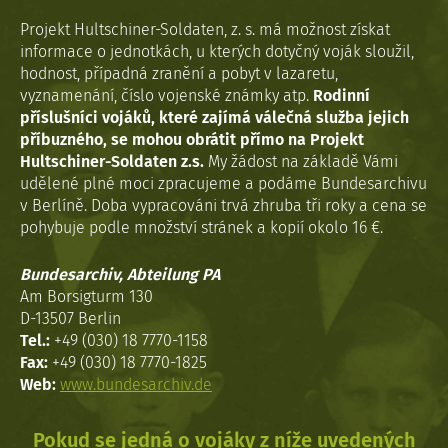
Projekt Hultschiner-Soldaten, z. s. má možnost získat
informace o jednotkách, u kterých dotyčný voják sloužil,
hodnost, případná zranění a pobyt v lazaretu,
vyznamenání, číslo vojenské známky atp.
Rodinní
příslušníci vojáků, které zajímá válečná služba jejich
příbuzného, se mohou obrátit přímo na Projekt
Hultschiner-Soldaten z.s.
My žádost na základě Vámi
udělené plné moci zpracujeme a podáme Bundesarchivu
v Berlíně. Doba vypracováni trvá zhruba tři roky a cena se
pohybuje podle množství stránek a kopií okolo 16 €.
Bundesarchiv, Abteilung PA
Am Borsigturm 130
D-13507 Berlin
Tel.:
+49 (030) 18 7770-1158
Fax:
+49 (030) 18 7770-1825
Web:
www.bundesarchiv.de
Pokud se jedná o vojáky z níže uvedených