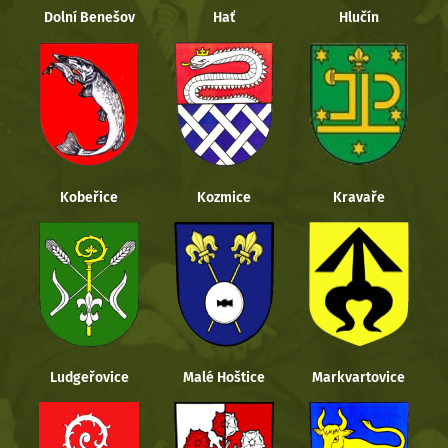
Dolní Benešov
Hať
Hlučín
Kobeřice
Kozmice
Kravaře
Ludgeřovice
Malé Hoštice
Markvartovice