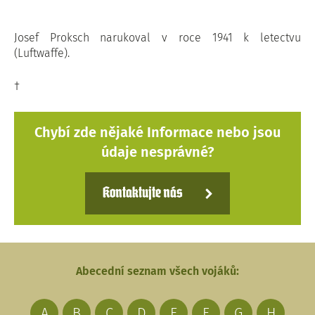
Josef Proksch narukoval v roce 1941 k letectvu
(Luftwaffe).
†
Chybí zde nějaké Informace nebo jsou
údaje nesprávné?
Kontaktujte nás
Abecední seznam všech vojáků:
A
B
C
D
E
F
G
H