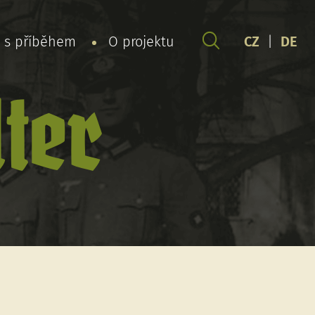
y s příběhem
O projektu
CZ
|
DE
ter