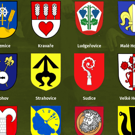
zmice
Kravaře
Ludgeřovice
Malé Ho
ohov
Strahovice
Sudice
Velké H