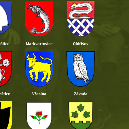
štice
Markvartovice
Oldřišov
oštice
Vřesina
Závada