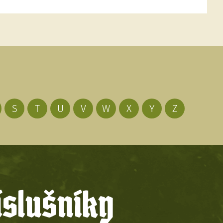
S
T
U
V
W
X
Y
Z
íslušníky