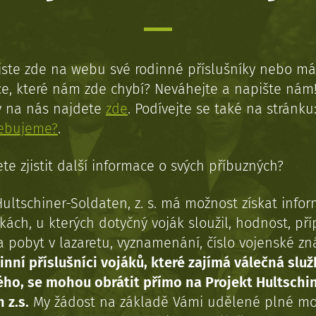
jste zde na webu své rodinné příslušníky nebo má
e, které nám zde chybí? Neváhejte a napište nám
y na nás najdete
zde
. Podívejte se také na stránku
řebujeme?
.
te zjistit další informace o svých příbuzných?
Hultschiner-Soldaten, z. s. má možnost získat info
kách, u kterých dotyčný voják sloužil, hodnost, př
a pobyt v lazaretu, vyznamenání, číslo vojenské z
inní příslušníci vojáků, které zajímá válečná služ
ého, se mohou obrátit přímo na Projekt Hultschi
 z.s.
My žádost na základě Vámi udělené plné mo