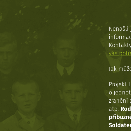
Nenašli 
informac
Kontakt
vás pot
Jak může
Projekt 
o jednot
zranění 
atp.
Rod
příbuzn
Soldaten