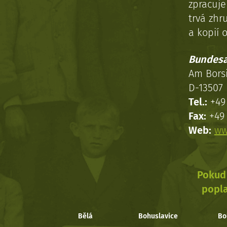
zpracuj
trvá zhr
a kopií o
Bundesa
Am Bors
D-13507 
Tel.:
+49 
Fax:
+49 
Web:
ww
Pokud 
popla
Bělá
Bohuslavice
Bo