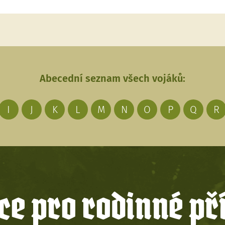
Abecední seznam všech vojáků:
I
J
K
L
M
N
O
P
Q
R
e pro rodinné př