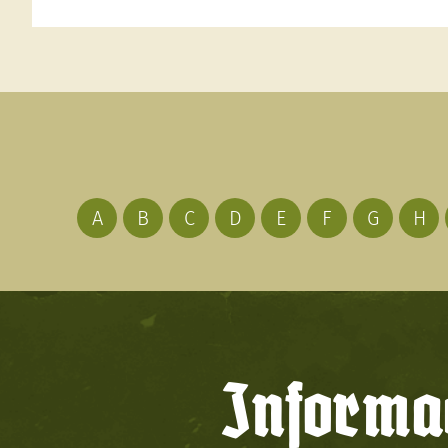
A
B
C
D
E
F
G
H
Informac