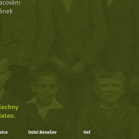
acováni
ránek
všechny
daten.
vice
Dolní Benešov
Hať