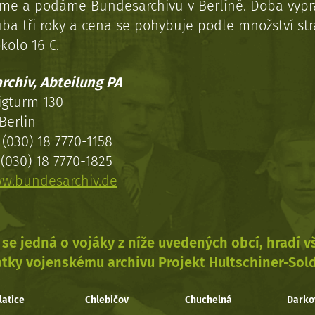
eme a podáme Bundesarchivu v Berlíně. Doba vypr
uba tři roky a cena se pohybuje podle množství st
kolo 16 €.
rchiv, Abteilung PA
igturm 130
Berlin
(030) 18 7770-1158
(030) 18 7770-1825
w.bundesarchiv.de
se jedná o vojáky z níže uvedených obcí, hradí 
tky vojenskému archivu Projekt Hultschiner-Sol
latice
Chlebičov
Chuchelná
Darko