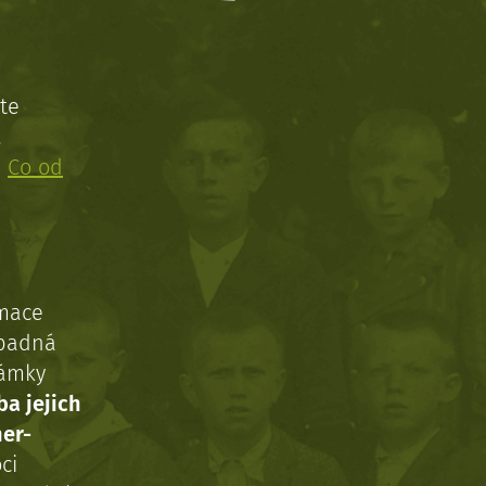
te
!
:
Co od
rmace
ípadná
námky
ba jejich
ner-
ci