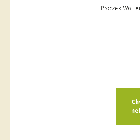
Proczek Walter 
Ch
ne