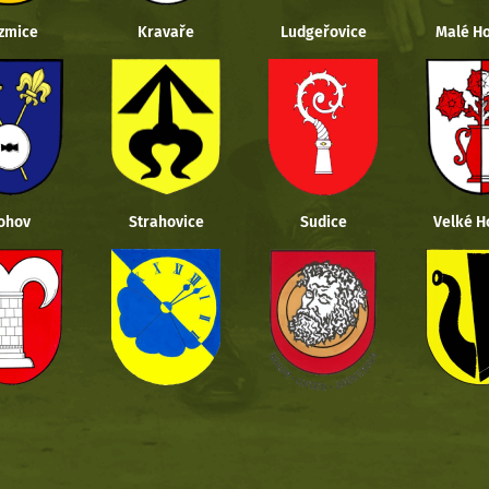
zmice
Kravaře
Ludgeřovice
Malé Ho
ohov
Strahovice
Sudice
Velké H