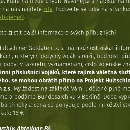
e, které nám zde chybí? Neváhejte a napište nám
y na nás najdete
zde
. Podívejte se také na stránku
řebujeme?
.
te zjistit další informace o svých příbuzných?
Hultschiner-Soldaten, z. s. má možnost získat info
kách, u kterých dotyčný voják sloužil, hodnost, př
a pobyt v lazaretu, vyznamenání, číslo vojenské z
inní příslušníci vojáků, které zajímá válečná služ
ého, se mohou obrátit přímo na Projekt Hultschi
 z.s.
My žádost na základě Vámi udělené plné mo
eme a podáme Bundesarchivu v Berlíně. Doba vypr
uba tři roky a cena se pohybuje podle množství st
kolo 16 €.
rchiv, Abteilung PA