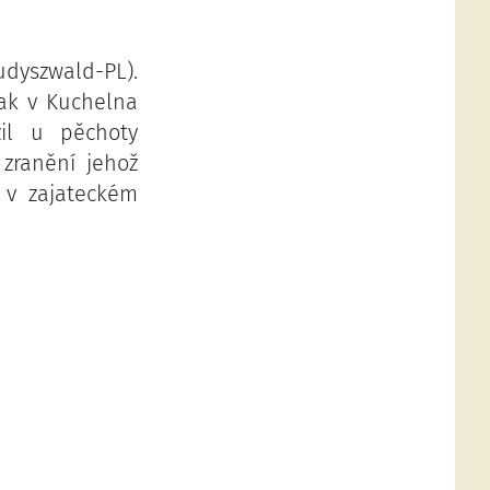
udyszwald-PL).
pak v Kuchelna
žil u pěchoty
 zranění jehož
 v zajateckém