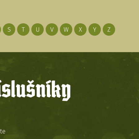
S
T
U
V
W
X
Y
Z
íslušníky
te