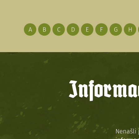
A
B
C
D
E
F
G
H
Informac
Nenašli 