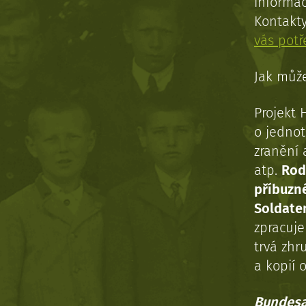
informac
Kontakt
vás pot
Jak může
Projekt 
o jednot
zranění 
atp.
Rod
příbuzn
Soldaten
zpracuj
trvá zhr
a kopií o
Bundesa