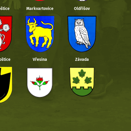
štice
Markvartovice
Oldřišov
oštice
Vřesina
Závada