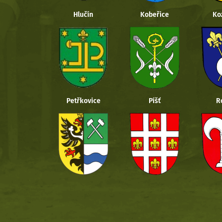
Hlučín
Kobeřice
Ko
Petřkovice
Píšť
R