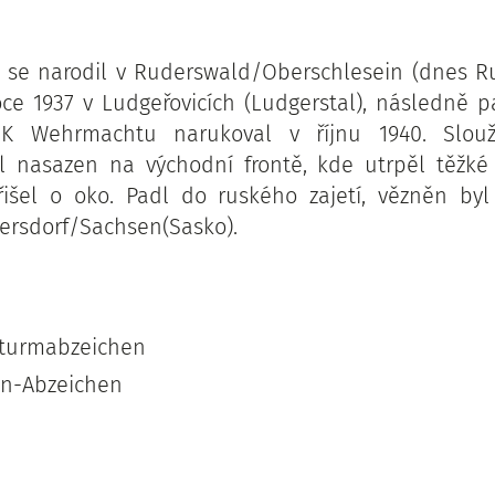
 se narodil v Ruderswald/Oberschlesein (dnes R
 roce 1937 v Ludgeřovicích (Ludgerstal), následně 
 K Wehrmachtu narukoval v říjnu 1940. Slou
Byl nasazen na východní frontě, kde utrpěl těžké
išel o oko. Padl do ruského zajetí, vězněn byl
ersdorf/Sachsen(Sasko).
Sturmabzeichen
n-Abzeichen