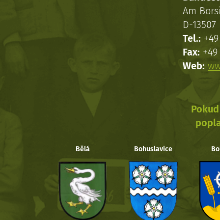
Am Bors
D-13507 
Tel.:
+49 
Fax:
+49 
Web:
ww
Pokud 
popla
Bělá
Bohuslavice
Bo