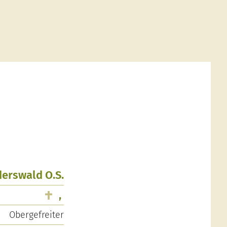
derswald O.S.
,
Obergefreiter