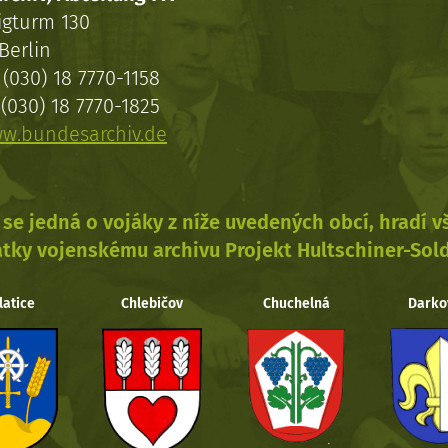
igturm 130
Berlin
(030) 18 7770-1158
(030) 18 7770-1825
w.bundesarchiv.de
se jedná o vojáky z níže uvedených obcí, hradí 
tky vojenskému archivu Projekt Hultschiner-Sol
latice
Chlebičov
Chuchelná
Darko