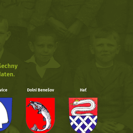
všechny
daten.
vice
Dolní Benešov
Hať