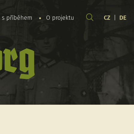
y s příběhem
O projektu
CZ
|
DE
org