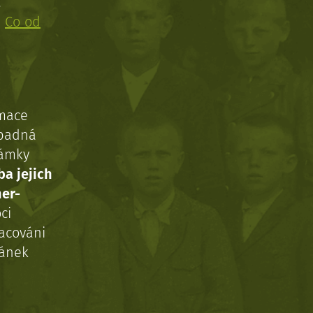
!
:
Co od
rmace
ípadná
námky
ba jejich
ner-
ci
acováni
ránek