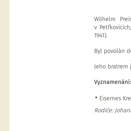
Wilhelm Prei
v Petřkovicíc
1941).
Byl povolán do
Jeho bratrem 
Vyznamenání
Eisernes Kre
Rodiče: Johan