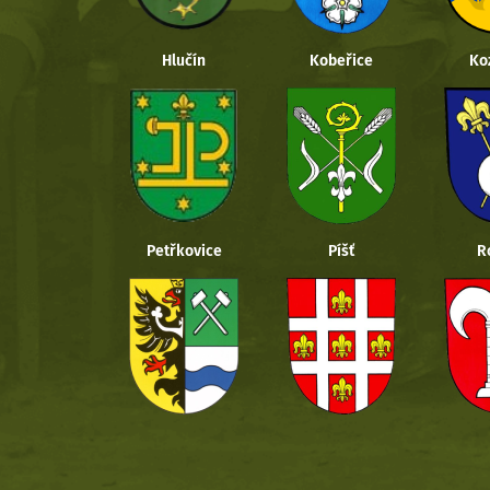
Hlučín
Kobeřice
Ko
Petřkovice
Píšť
R