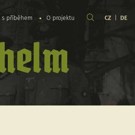
y s příběhem
O projektu
CZ
|
DE
lhelm