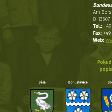
Bundesa
Am Bors
D-13507 
Tel.:
+49 
Fax:
+49 
Web:
ww
Pokud 
popla
Bělá
Bohuslavice
Bo