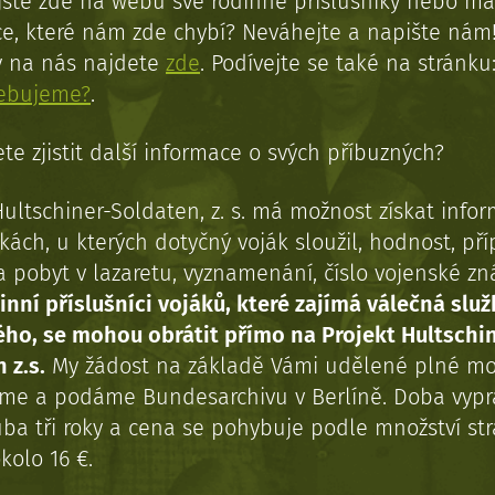
jste zde na webu své rodinné příslušníky nebo má
e, které nám zde chybí? Neváhejte a napište nám
y na nás najdete
zde
. Podívejte se také na stránku
řebujeme?
.
te zjistit další informace o svých příbuzných?
Hultschiner-Soldaten, z. s. má možnost získat info
kách, u kterých dotyčný voják sloužil, hodnost, př
a pobyt v lazaretu, vyznamenání, číslo vojenské z
inní příslušníci vojáků, které zajímá válečná služ
ého, se mohou obrátit přímo na Projekt Hultschi
 z.s.
My žádost na základě Vámi udělené plné mo
eme a podáme Bundesarchivu v Berlíně. Doba vypr
uba tři roky a cena se pohybuje podle množství st
kolo 16 €.