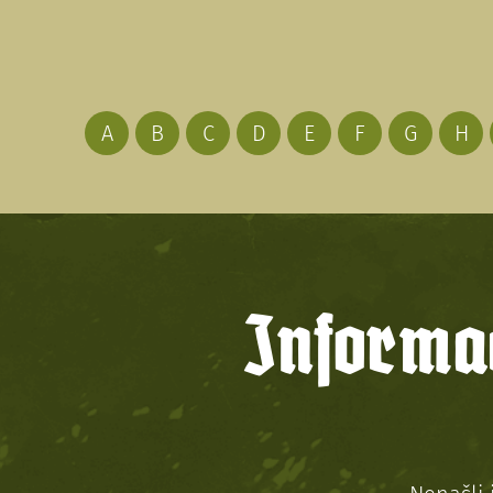
A
B
C
D
E
F
G
H
Informac