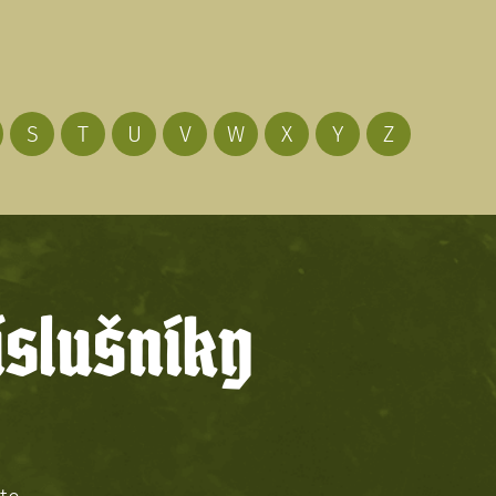
S
T
U
V
W
X
Y
Z
íslušníky