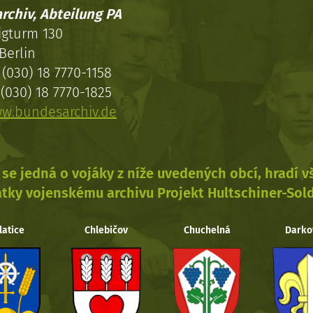
rchiv, Abteilung PA
igturm 130
Berlin
(030) 18 7770-1158
(030) 18 7770-1825
w.bundesarchiv.de
se jedná o vojáky z níže uvedených obcí, hradí 
tky vojenskému archivu Projekt Hultschiner-Sol
latice
Chlebičov
Chuchelná
Darko