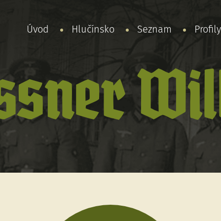
Úvod
Hlučínsko
Seznam
Profil
ssner Wi