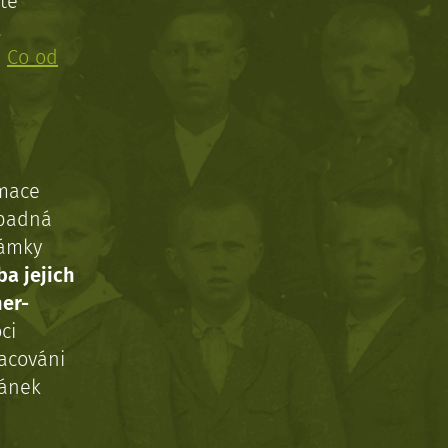
te
!
:
Co od
rmace
ípadná
námky
ba jejich
ner-
ci
acováni
ránek