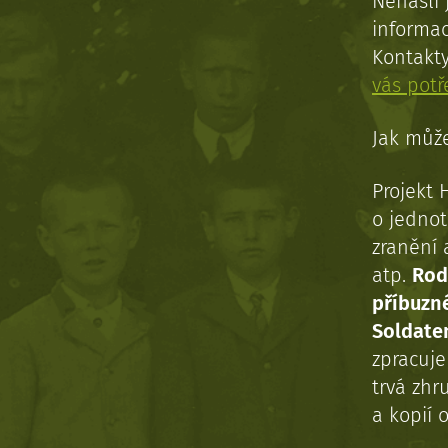
Nenašli 
informac
Kontakt
vás pot
Jak může
Projekt 
o jednot
zranění 
atp.
Rod
příbuzn
Soldaten
zpracuj
trvá zhr
a kopií o