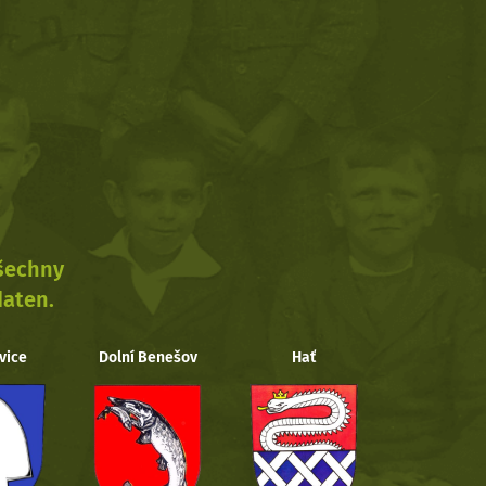
všechny
daten.
vice
Dolní Benešov
Hať