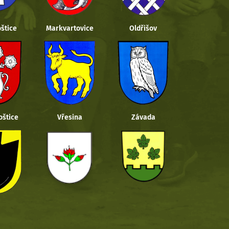
štice
Markvartovice
Oldřišov
oštice
Vřesina
Závada