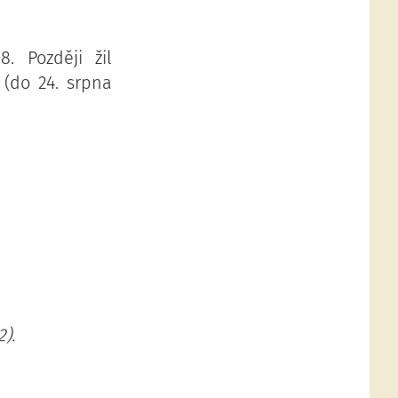
. Později žil
 (do 24. srpna
).