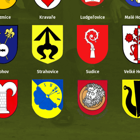
zmice
Kravaře
Ludgeřovice
Malé Ho
ohov
Strahovice
Sudice
Velké H