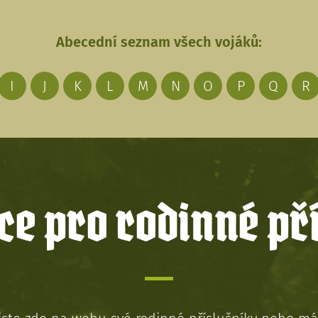
Abecední seznam všech vojáků:
I
J
K
L
M
N
O
P
Q
R
e pro rodinné př