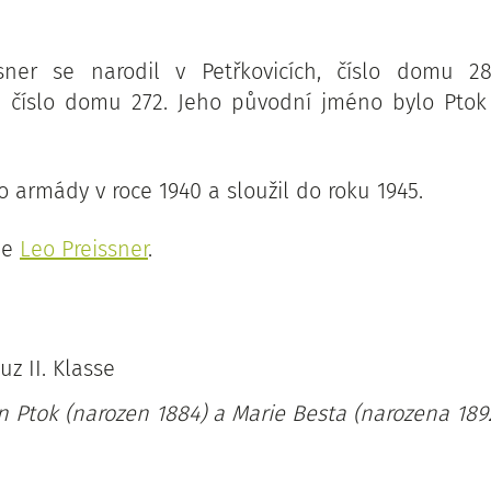
sner se narodil v Petřkovicích, číslo domu 288
h, číslo domu 272. Jeho původní jméno bylo Ptok
 armády v roce 1940 a sloužil do roku 1945.
je
Leo Preissner
.
:
uz II. Klasse
n Ptok (narozen 1884) a Marie Besta (narozena 1892