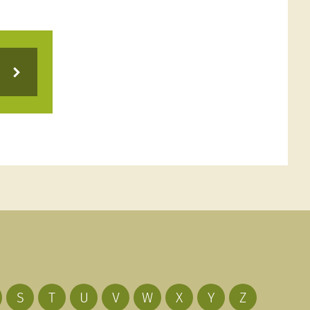
S
T
U
V
W
X
Y
Z