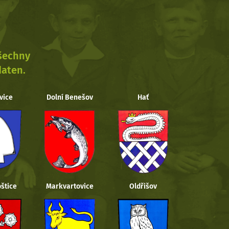
všechny
daten.
vice
Dolní Benešov
Hať
štice
Markvartovice
Oldřišov