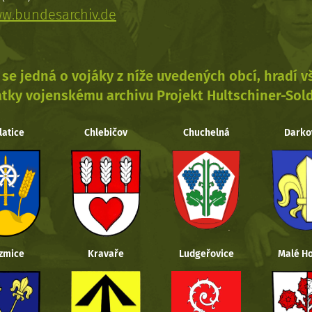
w.bundesarchiv.de
se jedná o vojáky z níže uvedených obcí, hradí 
tky vojenskému archivu Projekt Hultschiner-Sol
latice
Chlebičov
Chuchelná
Darko
zmice
Kravaře
Ludgeřovice
Malé Ho