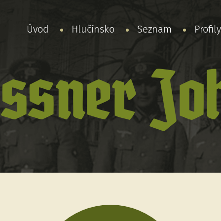
Úvod
Hlučínsko
Seznam
Profil
issner Jo