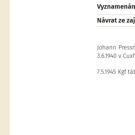
Vyznamenán
Návrat ze zaj
Johann Pressn
3.6.1940 v Cu
7.5.1945 Kgf tá