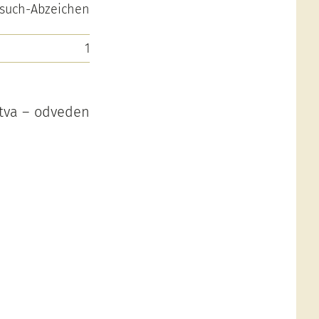
such-Abzeichen
1
ctva – odveden