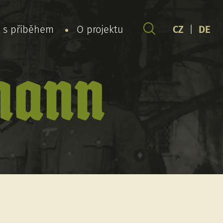
y s příběhem
O projektu
CZ
|
DE
hann