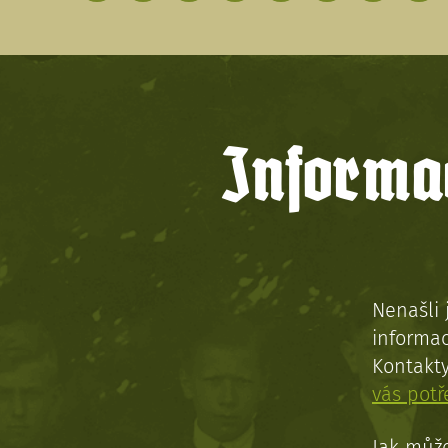
Informac
Nenašli 
informac
Kontakt
vás pot
Jak může