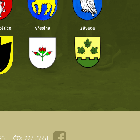
oštice
Vřesina
Závada
 23 |
IČO:
22758551