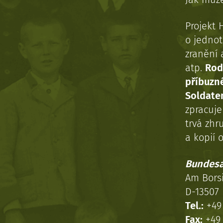
Projekt 
o jednot
zranění 
atp.
Rod
příbuzn
Soldaten
zpracuj
trvá zhr
a kopií o
Bundesa
Am Bors
D-13507 
Tel.:
+49 
Fax:
+49 