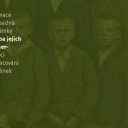
rmace
ípadná
námky
ba jejich
ner-
ci
acováni
ránek