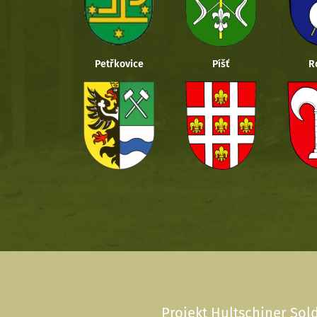
Petřkovice
Píšť
R
Projekt Hultschiner Sold