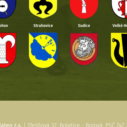
ohov
Strahovice
Sudice
Velké H
aten z.s.
| Třešňová 37, Bolatice - Borová, PSČ 747