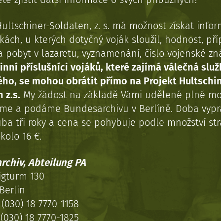
Hultschiner-Soldaten, z. s. má možnost získat info
kách, u kterých dotyčný voják sloužil, hodnost, př
a pobyt v lazaretu, vyznamenání, číslo vojenské z
inní příslušníci vojáků, které zajímá válečná služ
ého, se mohou obrátit přímo na Projekt Hultschi
 z.s.
My žádost na základě Vámi udělené plné mo
eme a podáme Bundesarchivu v Berlíně. Doba vypr
uba tři roky a cena se pohybuje podle množství st
kolo 16 €.
rchiv, Abteilung PA
igturm 130
Berlin
(030) 18 7770-1158
(030) 18 7770-1825