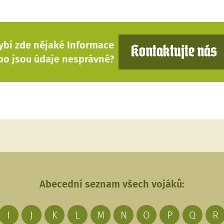
ybí zde nějaké Informace
Kontaktujte nás
bo jsou údaje nesprávné?
Abecední seznam všech vojáků:
I
J
K
L
M
N
O
P
Q
R