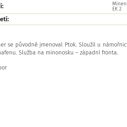
Minen
í:
EK 2
etí:
er se původně jmenoval Ptok. Sloužil u námořni
xhafenu. Služba na minonosku – západní fronta.
bor