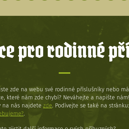
e pro rodinné př
jste zde na webu své rodinné příslušníky nebo má
e, které nám zde chybí? Neváhejte a napište nám
y na nás najdete
zde
. Podívejte se také na stránku
řebujeme?
.
te zjistit další informace o svých příbuzných?