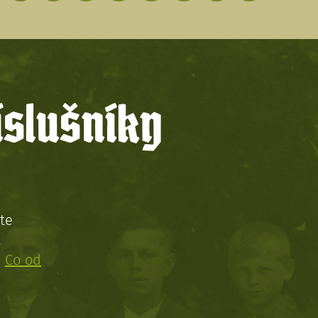
íslušníky
te
!
:
Co od