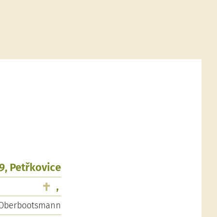
89, Petřkovice
,
Oberbootsmann