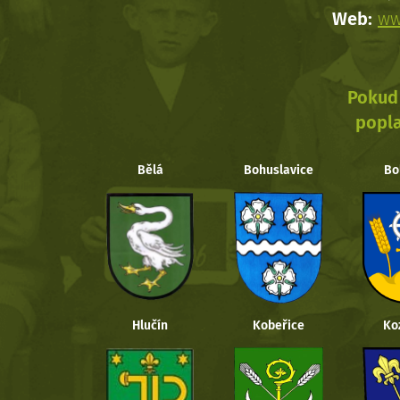
Web:
ww
Pokud 
popla
Bělá
Bohuslavice
Bo
Hlučín
Kobeřice
Ko