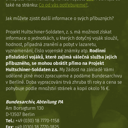
také na stránku:
Co od vás potřebujeme?
.
Jak můžete zjistit další informace o svých příbuzných?
Projekt Hultschiner-Soldaten, z. s. má možnost získat
informace o jednotkách, u kterých dotyčný voják sloužil,
hodnost, případná zranění a pobyt v lazaretu,
vyznamenání, číslo vojenské známky atp.
Rodinní
příslušníci vojáků, které zajímá válečná služba jejich
příbuzného, se mohou obrátit přímo na Projekt
Hultschiner-Soldaten z.s.
My žádost na základě Vámi
udělené plné moci zpracujeme a podáme Bundesarchivu
v Berlíně. Doba vypracováni trvá zhruba tři roky a cena se
pohybuje podle množství stránek a kopií okolo 16 €.
Bundesarchiv, Abteilung PA
Am Borsigturm 130
D-13507 Berlin
Tel.:
+49 (030) 18 7770-1158
Fax:
+49 (030) 18 7770-1825