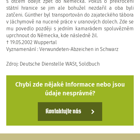
s otcem odejít zpět do Německa. Pokus o překročení
státní hranice se jim ale bohužel nezdařil a oba byli
zatčeni. Günther byl transportován do zajateckého tábora
v Jáchymově na nucené práce v uranových dolech. Zde se
mu povedlo později s jedním kamarádem spoluvězněm
uprchnout do Německa, kde následně žil.
† 19.05.2002 Wuppertal
Vyznamenání : Verwundeten-Abzeichen in Schwarz
Zdroj: Deutsche Dienstelle WASt, Soldbuch
Chybí zde nějaké Informace nebo jsou
údaje nesprávné?
Kontaktujte nás