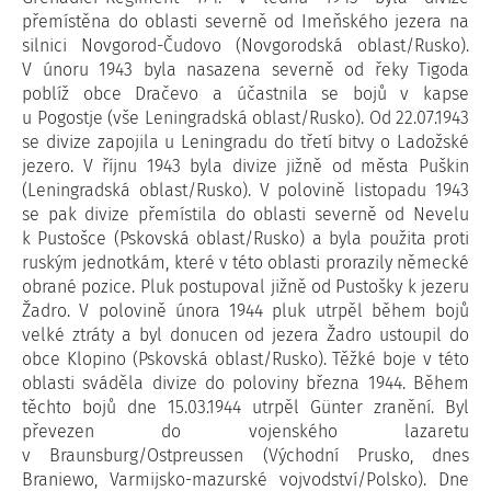
přemístěna do oblasti severně od Imeňského jezera na
silnici Novgorod-Čudovo (Novgorodská oblast/Rusko).
V únoru 1943 byla nasazena severně od řeky Tigoda
poblíž obce Dračevo a účastnila se bojů v kapse
u Pogostje (vše Leningradská oblast/Rusko). Od 22.07.1943
se divize zapojila u Leningradu do třetí bitvy o Ladožské
jezero. V říjnu 1943 byla divize jižně od města Puškin
(Leningradská oblast/Rusko). V polovině listopadu 1943
se pak divize přemístila do oblasti severně od Nevelu
k Pustošce (Pskovská oblast/Rusko) a byla použita proti
ruským jednotkám, které v této oblasti prorazily německé
obrané pozice. Pluk postupoval jižně od Pustošky k jezeru
Žadro. V polovině února 1944 pluk utrpěl během bojů
velké ztráty a byl donucen od jezera Žadro ustoupil do
obce Klopino (Pskovská oblast/Rusko). Těžké boje v této
oblasti sváděla divize do poloviny března 1944. Během
těchto bojů dne 15.03.1944 utrpěl Günter zranění. Byl
převezen do vojenského lazaretu
v Braunsburg/Ostpreussen (Východní Prusko, dnes
Braniewo, Varmijsko-mazurské vojvodství/Polsko). Dne