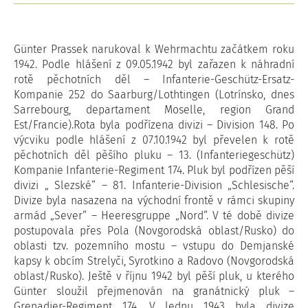
Günter Prassek narukoval k Wehrmachtu začátkem roku
1942. Podle hlášení z 09.05.1942 byl zařazen k náhradní
rotě pěchotních děl – Infanterie-Geschütz-Ersatz-
Kompanie 252 do Saarburg/Lothtingen (Lotrínsko, dnes
Sarrebourg, departament Moselle, region Grand
Est/Francie).Rota byla podřízena divizi – Division 148. Po
výcviku podle hlášení z 07.10.1942 byl převelen k rotě
pěchotních děl pěšího pluku – 13. (Infanteriegeschütz)
Kompanie Infanterie-Regiment 174. Pluk byl podřízen pěší
divizi „ Slezské“ – 81. Infanterie-Division „Schlesische“.
Divize byla nasazena na východní frontě v rámci skupiny
armád „Sever“ – Heeresgruppe „Nord“. V té době divize
postupovala přes Pola (Novgorodská oblast/Rusko) do
oblasti tzv. pozemního mostu – vstupu do Demjanské
kapsy k obcím Strelyči, Syrotkino a Radovo (Novgorodská
oblast/Rusko). Ještě v říjnu 1942 byl pěší pluk, u kterého
Günter sloužil přejmenován na granátnický pluk –
Grenadier-Regiment 174. V lednu 1943 byla divize