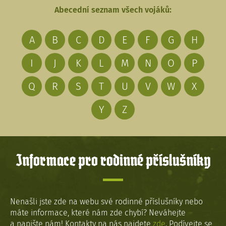
Abecední seznam všech vojáků:
A
B
C
D
E
F
G
H
I
J
K
L
M
N
O
P
Q
R
S
T
U
V
W
X
Y
Z
Informace pro rodinné příslušníky
Nenašli jste zde na webu své rodinné příslušníky nebo
máte informace, které nám zde chybí? Neváhejte
a napište nám! Kontakty na nás najdete
zde
. Podívejte se