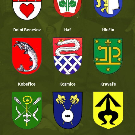
Dolní Benešov
Hať
Hlučín
Kobeřice
Kozmice
Kravaře