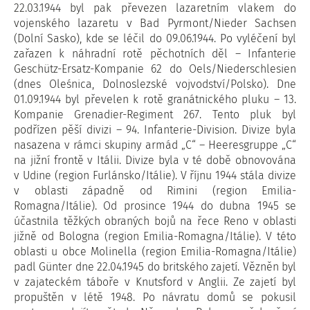
22.03.1944 byl pak převezen lazaretním vlakem do
vojenského lazaretu v Bad Pyrmont/Nieder Sachsen
(Dolní Sasko), kde se léčil do 09.06.1944. Po vyléčení byl
zařazen k náhradní rotě pěchotních děl – Infanterie
Geschütz-Ersatz-Kompanie 62 do Oels/Niederschlesien
(dnes Oleśnica, Dolnoslezské vojvodství/Polsko). Dne
01.09.1944 byl převelen k rotě granátnického pluku – 13.
Kompanie Grenadier-Regiment 267. Tento pluk byl
podřízen pěší divizi – 94. Infanterie-Division. Divize byla
nasazena v rámci skupiny armád „C“ – Heeresgruppe „C“
na jižní frontě v Itálii. Divize byla v té době obnovována
v Udine (region Furlánsko/Itálie). V říjnu 1944 stála divize
v oblasti západně od Rimini (region Emilia-
Romagna/Itálie). Od prosince 1944 do dubna 1945 se
účastnila těžkých obraných bojů na řece Reno v oblasti
jižně od Bologna (region Emilia-Romagna/Itálie). V této
oblasti u obce Molinella (region Emilia-Romagna/Itálie)
padl Günter dne 22.04.1945 do britského zajetí. Vězněn byl
v zajateckém táboře v Knutsford v Anglii. Ze zajetí byl
propuštěn v létě 1948. Po návratu domů se pokusil