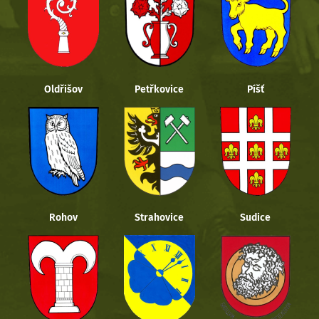
Oldřišov
Petřkovice
Píšť
Rohov
Strahovice
Sudice