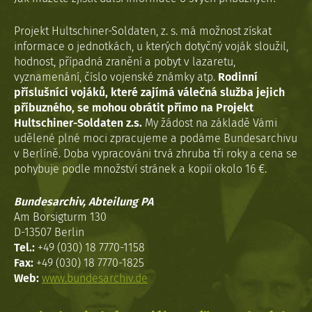
Projekt Hultschiner-Soldaten, z. s. má možnost získat
informace o jednotkách, u kterých dotyčný voják sloužil,
hodnost, případná zranění a pobyt v lazaretu,
vyznamenání, číslo vojenské známky atp.
Rodinní
příslušníci vojáků, které zajímá válečná služba jejich
příbuzného, se mohou obrátit přímo na Projekt
Hultschiner-Soldaten z.s.
My žádost na základě Vámi
udělené plné moci zpracujeme a podáme Bundesarchivu
v Berlíně. Doba vypracováni trvá zhruba tři roky a cena se
pohybuje podle množství stránek a kopií okolo 16 €.
Bundesarchiv, Abteilung PA
Am Borsigturm 130
D-13507 Berlin
Tel.:
+49 (030) 18 7770-1158
Fax:
+49 (030) 18 7770-1825
Web:
www.bundesarchiv.de