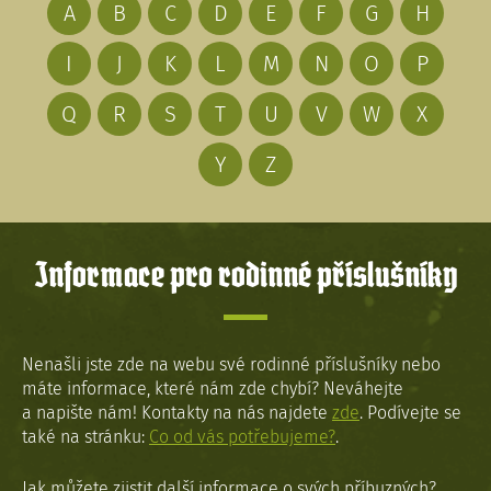
A
B
C
D
E
F
G
H
I
J
K
L
M
N
O
P
Q
R
S
T
U
V
W
X
Y
Z
Informace pro rodinné příslušníky
Nenašli jste zde na webu své rodinné příslušníky nebo
máte informace, které nám zde chybí? Neváhejte
a napište nám! Kontakty na nás najdete
zde
. Podívejte se
také na stránku:
Co od vás potřebujeme?
.
Jak můžete zjistit další informace o svých příbuzných?