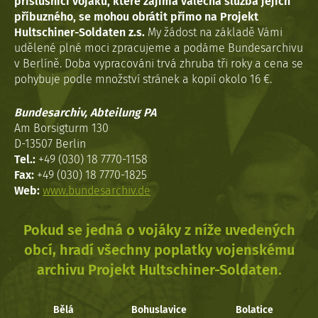
příslušníci vojáků, které zajímá válečná služba jejich
příbuzného, se mohou obrátit přímo na Projekt
Hultschiner-Soldaten z.s.
My žádost na základě Vámi
udělené plné moci zpracujeme a podáme Bundesarchivu
v Berlíně. Doba vypracováni trvá zhruba tři roky a cena se
pohybuje podle množství stránek a kopií okolo 16 €.
Bundesarchiv, Abteilung PA
Am Borsigturm 130
D-13507 Berlin
Tel.:
+49 (030) 18 7770-1158
Fax:
+49 (030) 18 7770-1825
Web:
www.bundesarchiv.de
Pokud se jedná o vojáky z níže uvedených
obcí, hradí všechny poplatky vojenskému
archivu Projekt Hultschiner-Soldaten.
Bělá
Bohuslavice
Bolatice