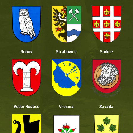
Rohov
Strahovice
Sudice
Velké Hoštice
Vřesina
Závada