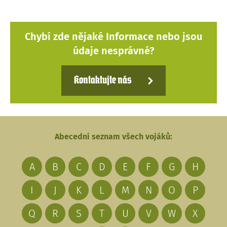
Chybí zde nějaké Informace nebo jsou
údaje nesprávné?
Kontaktujte nás
Abecední seznam všech vojáků:
A
B
C
D
E
F
G
H
I
J
K
L
M
N
O
P
Q
R
S
T
U
V
W
X