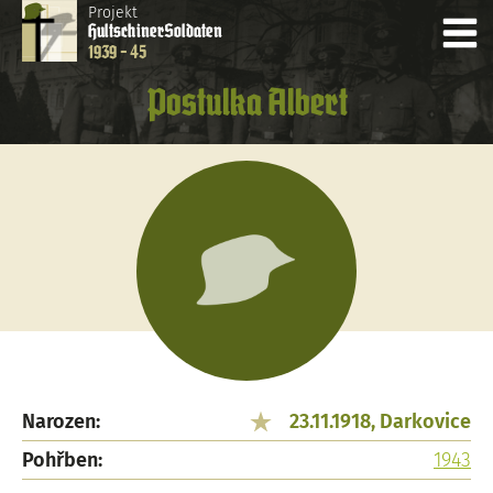
Projekt
Hultschiner
Soldaten
1939 - 45
Postulka Albert
Narozen:
23.11.1918, Darkovice
Pohřben:
1943