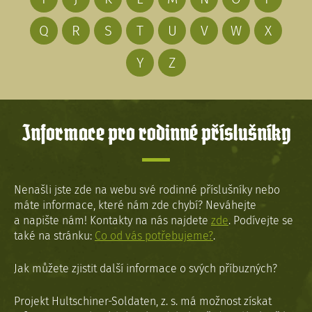
Q
R
S
T
U
V
W
X
Y
Z
Informace pro rodinné příslušníky
Nenašli jste zde na webu své rodinné příslušníky nebo
máte informace, které nám zde chybí? Neváhejte
a napište nám! Kontakty na nás najdete
zde
. Podívejte se
také na stránku:
Co od vás potřebujeme?
.
Jak můžete zjistit další informace o svých příbuzných?
Projekt Hultschiner-Soldaten, z. s. má možnost získat