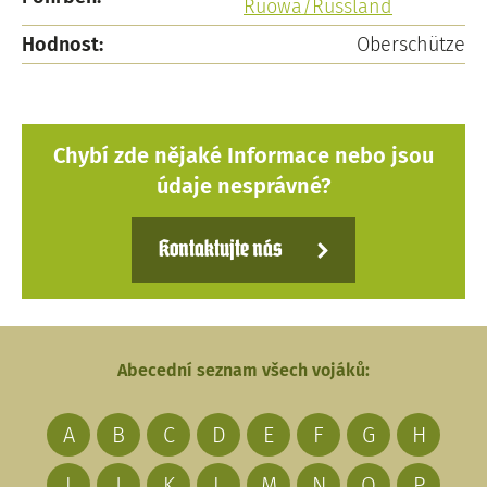
Ruowa/Russland
Hodnost:
Oberschütze
Chybí zde nějaké Informace nebo jsou
údaje nesprávné?
Kontaktujte nás
Abecední seznam všech vojáků:
A
B
C
D
E
F
G
H
I
J
K
L
M
N
O
P