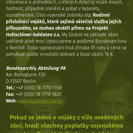
informace o jednotkách, u kterých dotyčný voják sloužil,
hodnost, případná zranění a pobyt v lazaretu,
vyznamenání, číslo vojenské známky atp.
Rodinní
příslušníci vojáků, které zajímá válečná služba jejich
příbuzného, se mohou obrátit přímo na Projekt
Hultschiner-Soldaten z.s.
My žádost na základě Vámi
udělené plné moci zpracujeme a podáme Bundesarchivu
v Berlíně. Doba vypracováni trvá zhruba tři roky a cena se
pohybuje podle množství stránek a kopií okolo 16 €.
Bundesarchiv, Abteilung PA
Am Borsigturm 130
D-13507 Berlin
Tel.:
+49 (030) 18 7770-1158
Fax:
+49 (030) 18 7770-1825
Web:
www.bundesarchiv.de
Pokud se jedná o vojáky z níže uvedených
obcí, hradí všechny poplatky vojenskému