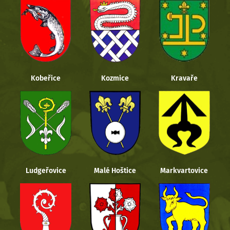
Kobeřice
Kozmice
Kravaře
Ludgeřovice
Malé Hoštice
Markvartovice