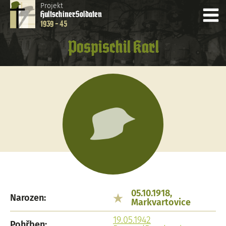
Projekt
Hultschiner
Soldaten
1939 - 45
Pospischil Karl
05.10.1918,
Narozen:
Markvartovice
19.05.1942
Pohřben: