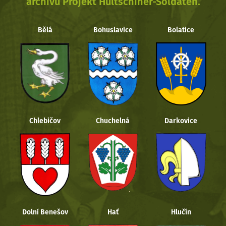
archivu Projekt Hultschiner-Soldaten.
Bělá
Bohuslavice
Bolatice
Chlebičov
Chuchelná
Darkovice
Dolní Benešov
Hať
Hlučín