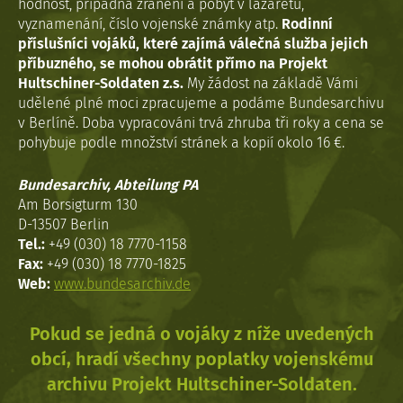
hodnost, případná zranění a pobyt v lazaretu,
vyznamenání, číslo vojenské známky atp.
Rodinní
příslušníci vojáků, které zajímá válečná služba jejich
příbuzného, se mohou obrátit přímo na Projekt
Hultschiner-Soldaten z.s.
My žádost na základě Vámi
udělené plné moci zpracujeme a podáme Bundesarchivu
v Berlíně. Doba vypracováni trvá zhruba tři roky a cena se
pohybuje podle množství stránek a kopií okolo 16 €.
Bundesarchiv, Abteilung PA
Am Borsigturm 130
D-13507 Berlin
Tel.:
+49 (030) 18 7770-1158
Fax:
+49 (030) 18 7770-1825
Web:
www.bundesarchiv.de
Pokud se jedná o vojáky z níže uvedených
obcí, hradí všechny poplatky vojenskému
archivu Projekt Hultschiner-Soldaten.