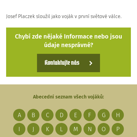
Josef Placzek sloužil jako voják v první světové válce.
Chybí zde nějaké Informace nebo jsou
údaje nesprávné?
Kontaktujte nás
Abecední seznam všech vojáků:
A
B
C
D
E
F
G
H
I
J
K
L
M
N
O
P