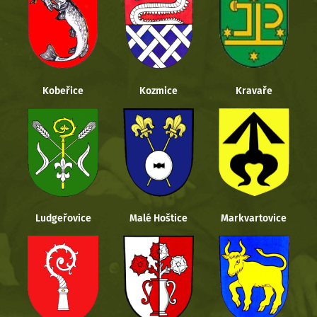
Kobeřice
Kozmice
Kravaře
Ludgeřovice
Malé Hoštice
Markvartovice