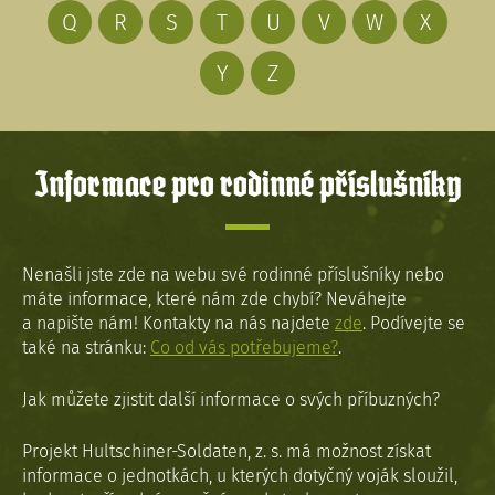
Q
R
S
T
U
V
W
X
Y
Z
Informace pro rodinné příslušníky
Nenašli jste zde na webu své rodinné příslušníky nebo
máte informace, které nám zde chybí? Neváhejte
a napište nám! Kontakty na nás najdete
zde
. Podívejte se
také na stránku:
Co od vás potřebujeme?
.
Jak můžete zjistit další informace o svých příbuzných?
Projekt Hultschiner-Soldaten, z. s. má možnost získat
informace o jednotkách, u kterých dotyčný voják sloužil,