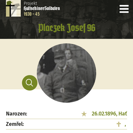
Projekt
Hultschiner
Soldaten
1939 - 45
Placzek Josef 96
Narozen:
26.02.1896, Hať
Zemřel:
,