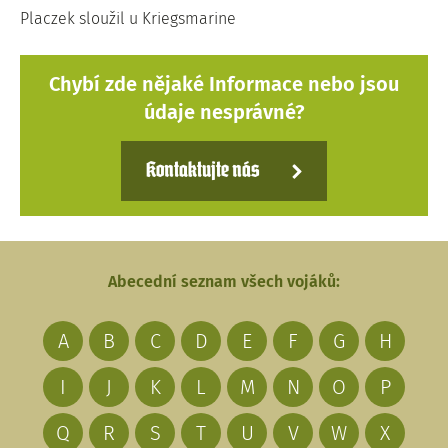
Placzek sloužil u Kriegsmarine
Chybí zde nějaké Informace nebo jsou
údaje nesprávné?
Kontaktujte nás
Abecední seznam všech vojáků:
A
B
C
D
E
F
G
H
I
J
K
L
M
N
O
P
Q
R
S
T
U
V
W
X