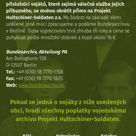
příslušníci vojáků, které zajímá válečná služba jejich
příbuzného, se mohou obrátit přímo na Projekt
Hultschiner-Soldaten z.s.
My žádost na základě Vámi
udělené plné moci zpracujeme a podáme Bundesarchivu
v Berlíně. Doba vypracováni trvá zhruba tři roky a cena se
pohybuje podle množství stránek a kopií okolo 16 €.
Bundesarchiv, Abteilung PA
Am Borsigturm 130
D-13507 Berlin
Tel.:
+49 (030) 18 7770-1158
Fax:
+49 (030) 18 7770-1825
Web:
www.bundesarchiv.de
Pokud se jedná o vojáky z níže uvedených
obcí, hradí všechny poplatky vojenskému
archivu Projekt Hultschiner-Soldaten.