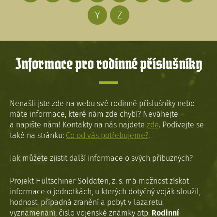
Y
Z
Informace pro rodinné příslušníky
Nenašli jste zde na webu své rodinné příslušníky nebo
máte informace, které nám zde chybí? Neváhejte
a napište nám! Kontakty na nás najdete
zde
. Podívejte se
také na stránku:
Co od vás potřebujeme?
.
Jak můžete zjistit další informace o svých příbuzných?
Projekt Hultschiner-Soldaten, z. s. má možnost získat
informace o jednotkách, u kterých dotyčný voják sloužil,
hodnost, případná zranění a pobyt v lazaretu,
vyznamenání, číslo vojenské známky atp.
Rodinní