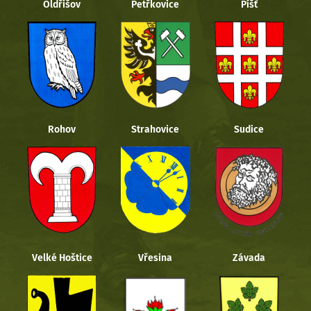
Oldřišov
Petřkovice
Píšť
Rohov
Strahovice
Sudice
Velké Hoštice
Vřesina
Závada