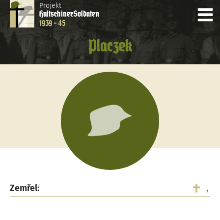
Projekt
Hultschiner
Soldaten
1939 - 45
Placzek
Zemřel:
,