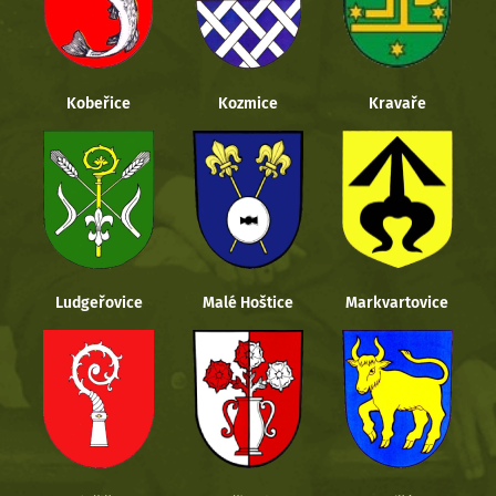
Kobeřice
Kozmice
Kravaře
Ludgeřovice
Malé Hoštice
Markvartovice