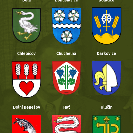
Bělá
Bohuslavice
Bolatice
Chlebičov
Chuchelná
Darkovice
Dolní Benešov
Hať
Hlučín