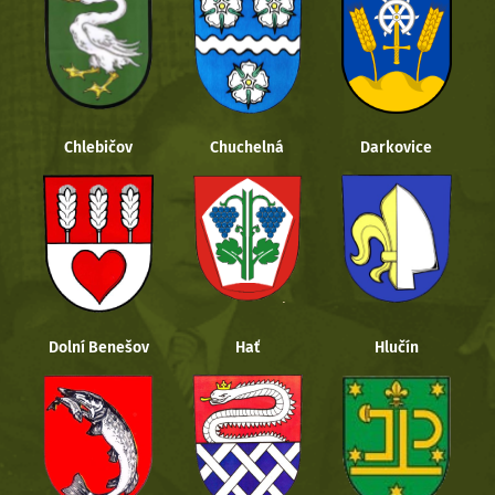
Chlebičov
Chuchelná
Darkovice
Dolní Benešov
Hať
Hlučín