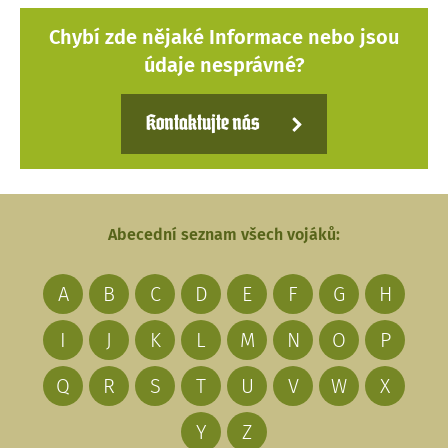
Chybí zde nějaké Informace nebo jsou
údaje nesprávné?
Kontaktujte nás
Abecední seznam všech vojáků:
A
B
C
D
E
F
G
H
I
J
K
L
M
N
O
P
Q
R
S
T
U
V
W
X
Y
Z