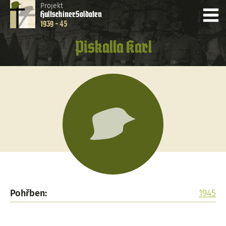
Projekt
Hultschiner
Soldaten
1939 - 45
Piskalla Karl
Pohřben:
1945