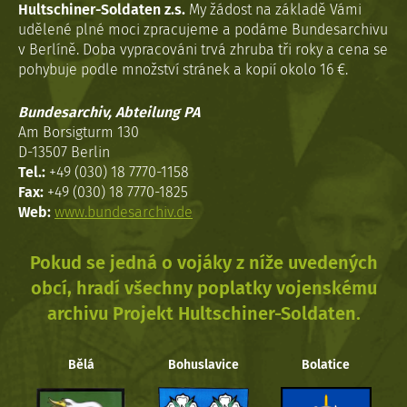
Hultschiner-Soldaten z.s.
My žádost na základě Vámi
udělené plné moci zpracujeme a podáme Bundesarchivu
v Berlíně. Doba vypracováni trvá zhruba tři roky a cena se
pohybuje podle množství stránek a kopií okolo 16 €.
Bundesarchiv, Abteilung PA
Am Borsigturm 130
D-13507 Berlin
Tel.:
+49 (030) 18 7770-1158
Fax:
+49 (030) 18 7770-1825
Web:
www.bundesarchiv.de
Pokud se jedná o vojáky z níže uvedených
obcí, hradí všechny poplatky vojenskému
archivu Projekt Hultschiner-Soldaten.
Bělá
Bohuslavice
Bolatice