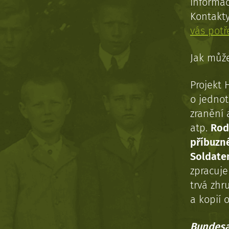
informac
Kontakt
vás pot
Jak může
Projekt 
o jednot
zranění 
atp.
Rod
příbuzn
Soldaten
zpracuj
trvá zhr
a kopií o
Bundesa