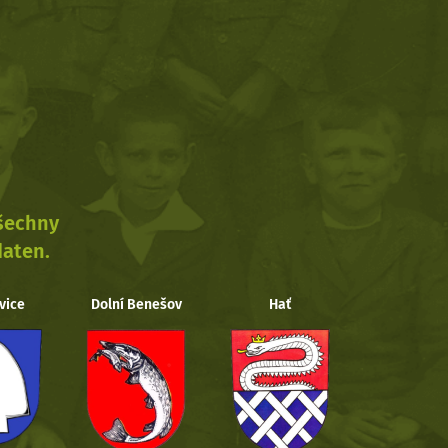
všechny
daten.
vice
Dolní Benešov
Hať