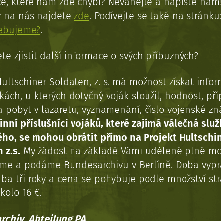
e, které nám zde chybí? Neváhejte a napište nám
y na nás najdete
zde
. Podívejte se také na stránku
řebujeme?
.
te zjistit další informace o svých příbuzných?
Hultschiner-Soldaten, z. s. má možnost získat info
kách, u kterých dotyčný voják sloužil, hodnost, př
a pobyt v lazaretu, vyznamenání, číslo vojenské z
inní příslušníci vojáků, které zajímá válečná služ
ého, se mohou obrátit přímo na Projekt Hultschi
 z.s.
My žádost na základě Vámi udělené plné mo
eme a podáme Bundesarchivu v Berlíně. Doba vypr
uba tři roky a cena se pohybuje podle množství st
kolo 16 €.
rchiv, Abteilung PA