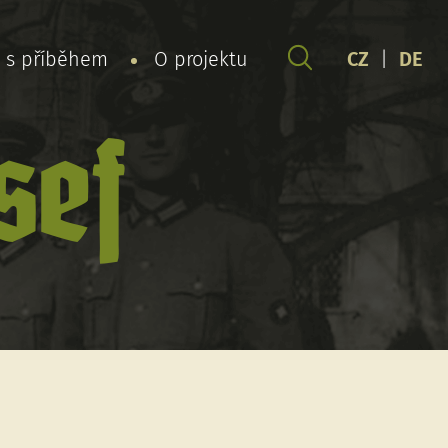
y s příběhem
O projektu
CZ
|
DE
sef