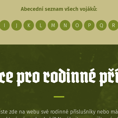
Abecední seznam všech vojáků:
I
J
K
L
M
N
O
P
Q
R
e pro rodinné př
jste zde na webu své rodinné příslušníky nebo má