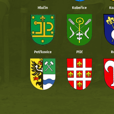
Hlučín
Kobeřice
Ko
Petřkovice
Píšť
R