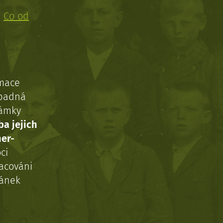
!
:
Co od
rmace
ípadná
námky
ba jejich
ner-
ci
acováni
ránek