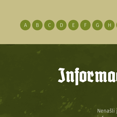
A
B
C
D
E
F
G
H
Informac
Nenašli 