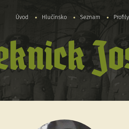
Úvod
Hlučínsko
Seznam
Profil
eknick Jo