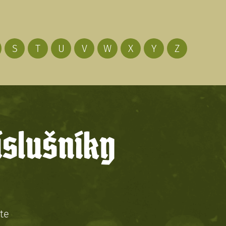
S
T
U
V
W
X
Y
Z
íslušníky
te