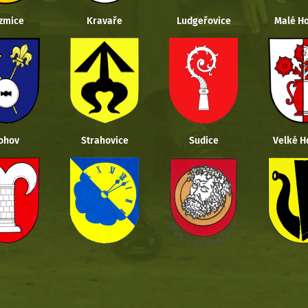
zmice
Kravaře
Ludgeřovice
Malé Ho
ohov
Strahovice
Sudice
Velké H