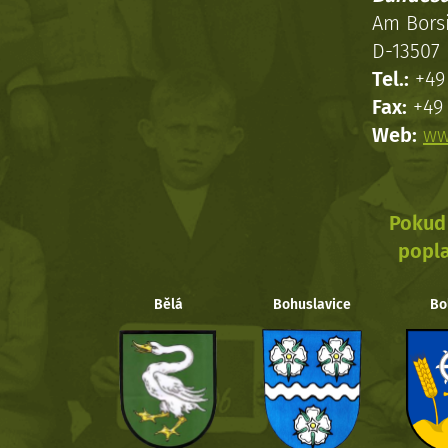
Am Bors
D-13507 
Tel.:
+49 
Fax:
+49 
Web:
ww
Pokud 
popla
Bělá
Bohuslavice
Bo