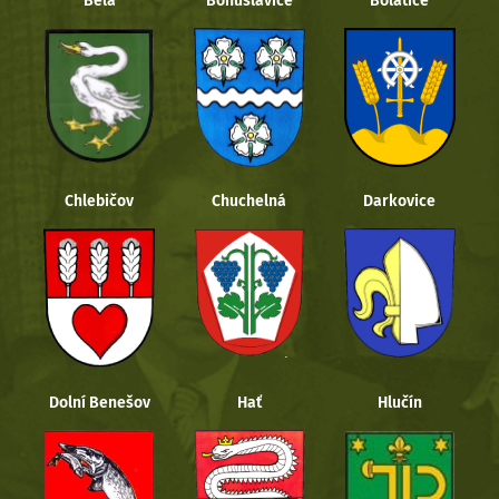
Bělá
Bohuslavice
Bolatice
Chlebičov
Chuchelná
Darkovice
Dolní Benešov
Hať
Hlučín