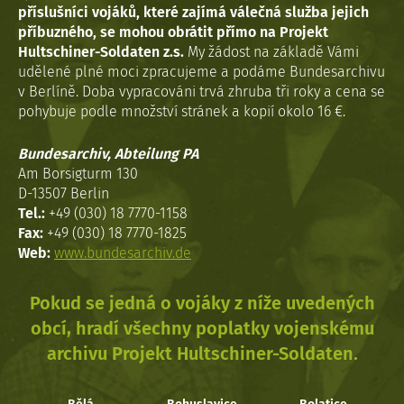
příslušníci vojáků, které zajímá válečná služba jejich
příbuzného, se mohou obrátit přímo na Projekt
Hultschiner-Soldaten z.s.
My žádost na základě Vámi
udělené plné moci zpracujeme a podáme Bundesarchivu
v Berlíně. Doba vypracováni trvá zhruba tři roky a cena se
pohybuje podle množství stránek a kopií okolo 16 €.
Bundesarchiv, Abteilung PA
Am Borsigturm 130
D-13507 Berlin
Tel.:
+49 (030) 18 7770-1158
Fax:
+49 (030) 18 7770-1825
Web:
www.bundesarchiv.de
Pokud se jedná o vojáky z níže uvedených
obcí, hradí všechny poplatky vojenskému
archivu Projekt Hultschiner-Soldaten.