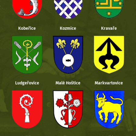
Kobeřice
Kozmice
Kravaře
Ludgeřovice
Malé Hoštice
Markvartovice