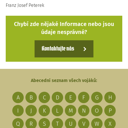
Franz Josef Peterek
Chybí zde nějaké Informace nebo jsou
údaje nesprávné?
Kontaktujte nás
Abecední seznam všech vojáků:
A
B
C
D
E
F
G
H
I
J
K
L
M
N
O
P
Q
R
S
T
U
V
W
X