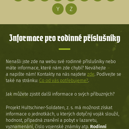
Y
Z
Informace pro rodinné příslušníky
Nenašli jste zde na webu své rodinné příslušníky nebo
máte informace, které nám zde chybí? Neváhejte
a napište nám! Kontakty na nás najdete
zde
. Podívejte se
také na stránku:
Co od vás potřebujeme?
.
Jak můžete zjistit další informace o svých příbuzných?
Projekt Hultschiner-Soldaten, z. s. má možnost získat
informace o jednotkách, u kterých dotyčný voják sloužil,
hodnost, případná zranění a pobyt v lazaretu,
vyznamenání, číslo vojenské známky atp.
Rodinní