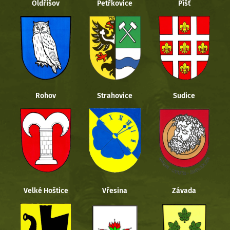
Oldřišov
Petřkovice
Píšť
Rohov
Strahovice
Sudice
Velké Hoštice
Vřesina
Závada