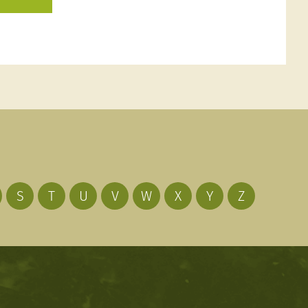
S
T
U
V
W
X
Y
Z