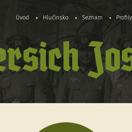
Úvod
Hlučínsko
Seznam
Profil
rsich Jo