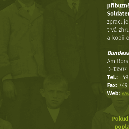
příbuzn
Soldaten
zpracuj
trvá zhr
a kopií o
Bundesa
Am Bors
D-13507 
Tel.:
+49 
Fax:
+49 
Web:
ww
Pokud 
popla