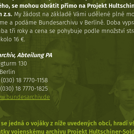
ého, se mohou obrátit přímo na Projekt Hultschi
 z.s.
My žádost na základě Vámi udělené plné mo
eme a podáme Bundesarchivu v Berlíně. Doba vypr
uba tři roky a cena se pohybuje podle množství st
kolo 16 €.
rchiv, Abteilung PA
igturm 130
Berlin
(030) 18 7770-1158
(030) 18 7770-1825
w.bundesarchiv.de
se jedná o vojáky z níže uvedených obcí, hradí 
tky vojenskému archivu Projekt Hultschiner-Sol