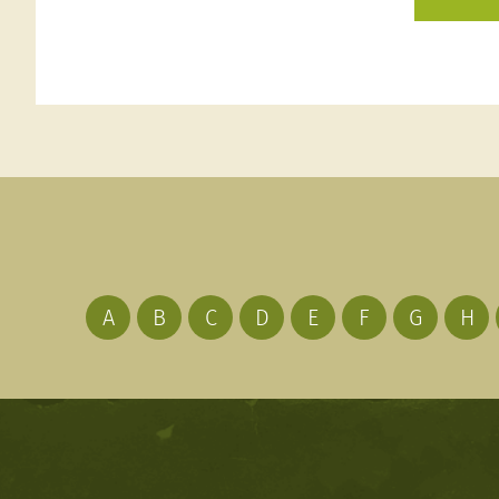
A
B
C
D
E
F
G
H