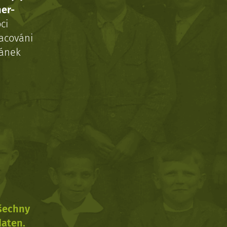
ner-
ci
acováni
ránek
všechny
daten.