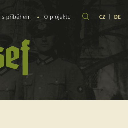
y s příběhem
O projektu
CZ
|
DE
sef