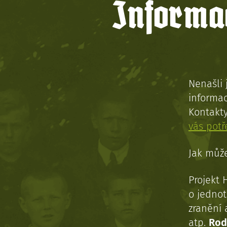
Informac
Nenašli 
informac
Kontakt
vás pot
Jak může
Projekt 
o jednot
zranění 
atp.
Rod