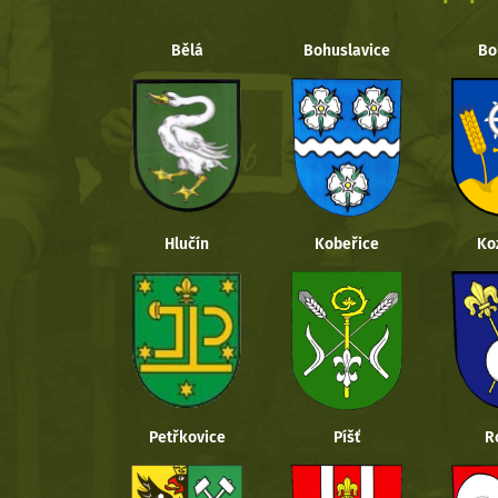
Bělá
Bohuslavice
Bo
Hlučín
Kobeřice
Ko
Petřkovice
Píšť
R