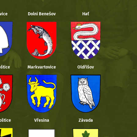
vice
Dolní Benešov
Hať
štice
Markvartovice
Oldřišov
oštice
Vřesina
Závada