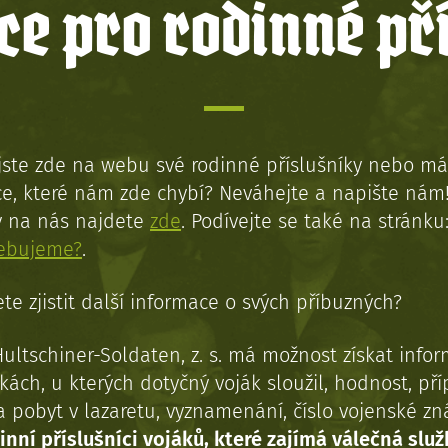
e pro rodinné př
jste zde na webu své rodinné příslušníky nebo má
e, které nám zde chybí? Neváhejte a napište nám
y na nás najdete
zde
. Podívejte se také na stránku
řebujeme?
.
te zjistit další informace o svých příbuzných?
Hultschiner-Soldaten, z. s. má možnost získat info
kách, u kterých dotyčný voják sloužil, hodnost, př
a pobyt v lazaretu, vyznamenání, číslo vojenské z
inní příslušníci vojáků, které zajímá válečná služ