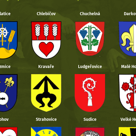
latice
Chlebičov
Chuchelná
Darko
zmice
Kravaře
Ludgeřovice
Malé Ho
ohov
Strahovice
Sudice
Velké H