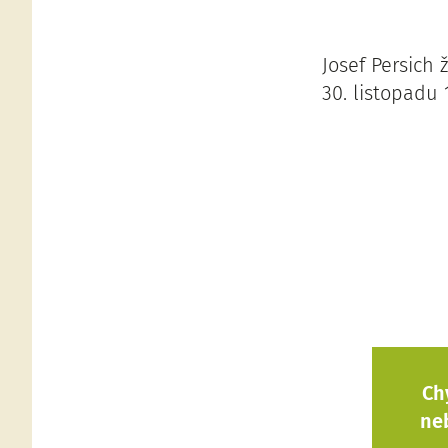
Josef Persich 
30. listopadu 
Ch
ne