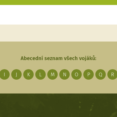
Abecední seznam všech vojáků:
I
J
K
L
M
N
O
P
Q
R