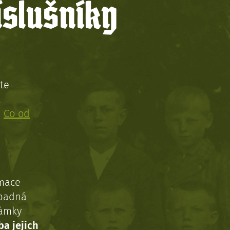
íslušníky
te
!
:
Co od
rmace
ípadná
námky
ba jejich