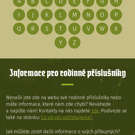
A
B
C
D
E
F
G
H
I
J
K
L
M
N
O
P
Q
R
S
T
U
V
W
X
Y
Z
Informace pro rodinné příslušníky
Nenašli jste zde na webu své rodinné příslušníky nebo
máte informace, které nám zde chybí? Neváhejte
a napište nám! Kontakty na nás najdete
zde
. Podívejte se
také na stránku:
Co od vás potřebujeme?
.
Jak můžete zjistit další informace o svých příbuzných?