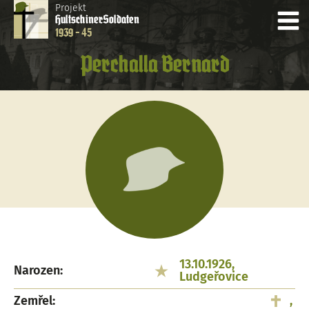
Projekt
Hultschiner
Soldaten
1939 - 45
Perchalla Bernard
13.10.1926,
Narozen:
Ludgeřovice
Zemřel:
,