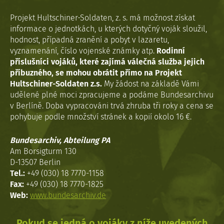
Projekt Hultschiner-Soldaten, z. s. má možnost získat
informace o jednotkách, u kterých dotyčný voják sloužil,
hodnost, případná zranění a pobyt v lazaretu,
vyznamenání, číslo vojenské známky atp.
Rodinní
příslušníci vojáků, které zajímá válečná služba jejich
příbuzného, se mohou obrátit přímo na Projekt
Hultschiner-Soldaten z.s.
My žádost na základě Vámi
udělené plné moci zpracujeme a podáme Bundesarchivu
v Berlíně. Doba vypracováni trvá zhruba tři roky a cena se
pohybuje podle množství stránek a kopií okolo 16 €.
Bundesarchiv, Abteilung PA
Am Borsigturm 130
D-13507 Berlin
Tel.:
+49 (030) 18 7770-1158
Fax:
+49 (030) 18 7770-1825
Web:
www.bundesarchiv.de
Pokud se jedná o vojáky z níže uvedených