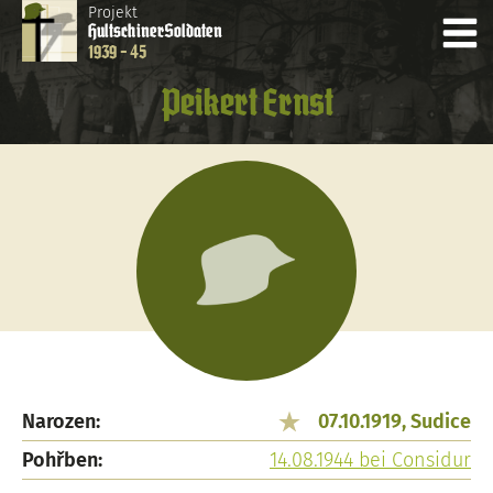
Projekt
Hultschiner
Soldaten
1939 - 45
Peikert Ernst
Narozen:
07.10.1919, Sudice
Pohřben:
14.08.1944 bei Considur