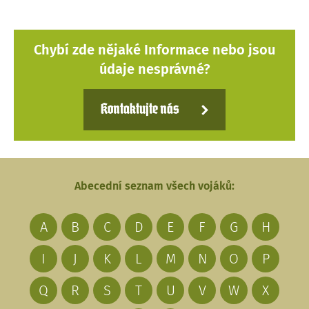
Chybí zde nějaké Informace nebo jsou
údaje nesprávné?
Kontaktujte nás
Abecední seznam všech vojáků:
A
B
C
D
E
F
G
H
I
J
K
L
M
N
O
P
Q
R
S
T
U
V
W
X