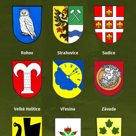
Rohov
Strahovice
Sudice
Velké Hoštice
Vřesina
Závada