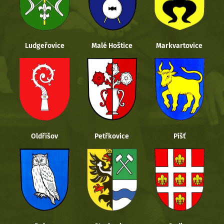
Ludgeřovice
Malé Hoštice
Markvartovice
Oldřišov
Petřkovice
Píšť