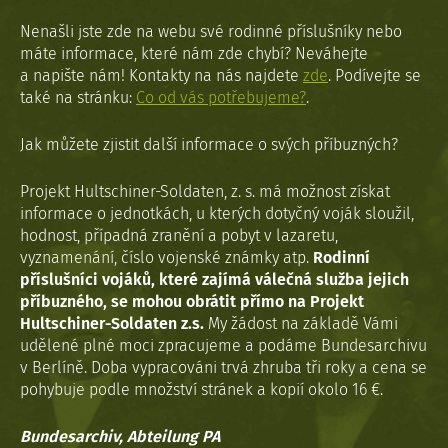
Nenašli jste zde na webu své rodinné příslušníky nebo
máte informace, které nám zde chybí? Neváhejte
a napište nám! Kontakty na nás najdete
zde
. Podívejte se
také na stránku:
Co od vás potřebujeme?
.
Jak můžete zjistit další informace o svých příbuzných?
Projekt Hultschiner-Soldaten, z. s. má možnost získat
informace o jednotkách, u kterých dotyčný voják sloužil,
hodnost, případná zranění a pobyt v lazaretu,
vyznamenání, číslo vojenské známky atp.
Rodinní
příslušníci vojáků, které zajímá válečná služba jejich
příbuzného, se mohou obrátit přímo na Projekt
Hultschiner-Soldaten z.s.
My žádost na základě Vámi
udělené plné moci zpracujeme a podáme Bundesarchivu
v Berlíně. Doba vypracováni trvá zhruba tři roky a cena se
pohybuje podle množství stránek a kopií okolo 16 €.
Bundesarchiv, Abteilung PA