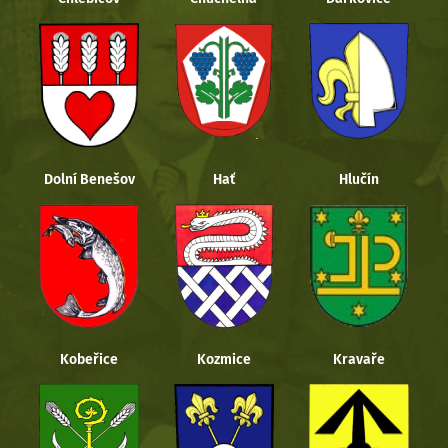
Dolní Benešov
Hať
Hlučín
Kobeřice
Kozmice
Kravaře