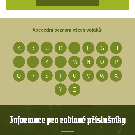
Abecední seznam všech vojáků:
A
B
C
D
E
F
G
H
I
J
K
L
M
N
O
P
Q
R
S
T
U
V
W
X
Y
Z
Informace pro rodinné příslušníky