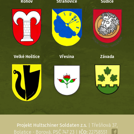
Rohov
Strahovice
Sudice
Velké Hoštice
Vřesina
Závada
Projekt Hultschiner Soldaten z.s.
| Třešňová 37,
Bolatice - Borová, PSČ 747 23 |
IČO:
22758551