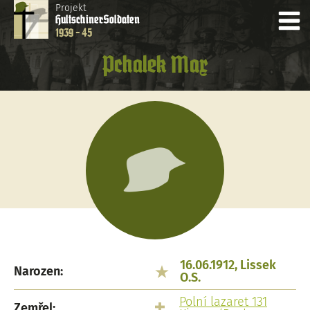
Projekt
Hultschiner
Soldaten
1939 - 45
Pchalek Max
16.06.1912, Lissek
Narozen:
O.S.
Polní lazaret 131
Zemřel:
,