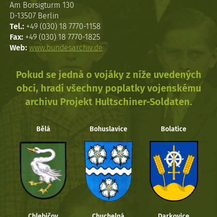
Am Borsigturm 130
D-13507 Berlin
Tel.:
+49 (030) 18 7770-1158
Fax:
+49 (030) 18 7770-1825
Web:
www.bundesarchiv.de
Pokud se jedná o vojáky z níže uvedených
obcí, hradí všechny poplatky vojenskému
archivu Projekt Hultschiner-Soldaten.
Bělá
Bohuslavice
Bolatice
Chlebičov
Chuchelná
Darkovice