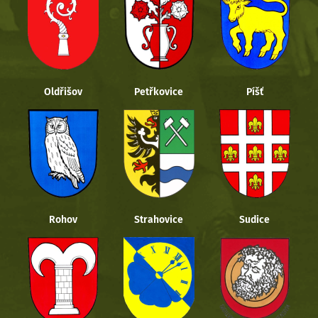
Oldřišov
Petřkovice
Píšť
Rohov
Strahovice
Sudice