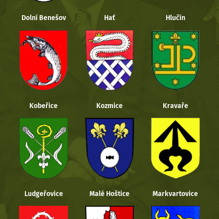
Dolní Benešov
Hať
Hlučín
Kobeřice
Kozmice
Kravaře
Ludgeřovice
Malé Hoštice
Markvartovice