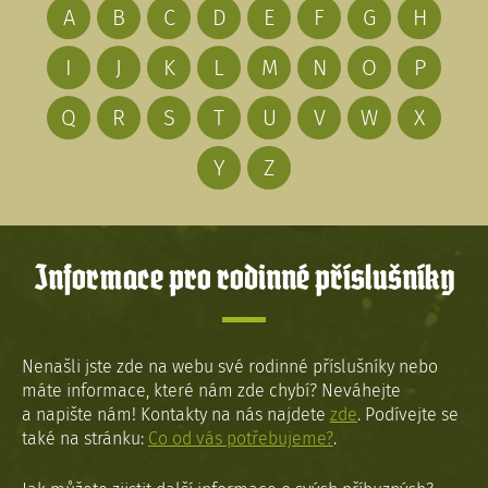
A
B
C
D
E
F
G
H
I
J
K
L
M
N
O
P
Q
R
S
T
U
V
W
X
Y
Z
Informace pro rodinné příslušníky
Nenašli jste zde na webu své rodinné příslušníky nebo
máte informace, které nám zde chybí? Neváhejte
a napište nám! Kontakty na nás najdete
zde
. Podívejte se
také na stránku:
Co od vás potřebujeme?
.