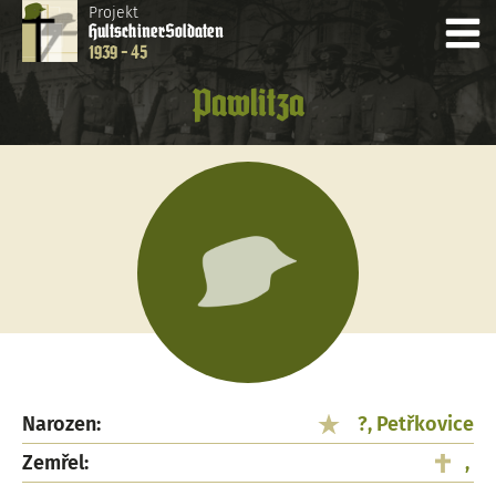
Projekt
Hultschiner
Soldaten
1939 - 45
Pawlitza
Narozen:
?, Petřkovice
Zemřel:
,