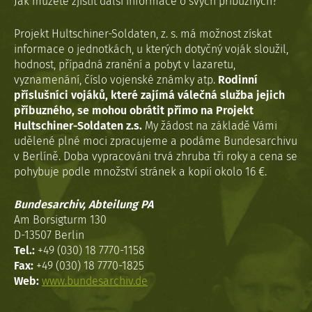
Jak můžete zjistit další informace o svých příbuzných?
Projekt Hultschiner-Soldaten, z. s. má možnost získat
informace o jednotkách, u kterých dotyčný voják sloužil,
hodnost, případná zranění a pobyt v lazaretu,
vyznamenání, číslo vojenské známky atp.
Rodinní
příslušníci vojáků, které zajímá válečná služba jejich
příbuzného, se mohou obrátit přímo na Projekt
Hultschiner-Soldaten z.s.
My žádost na základě Vámi
udělené plné moci zpracujeme a podáme Bundesarchivu
v Berlíně. Doba vypracováni trvá zhruba tři roky a cena se
pohybuje podle množství stránek a kopií okolo 16 €.
Bundesarchiv, Abteilung PA
Am Borsigturm 130
D-13507 Berlin
Tel.:
+49 (030) 18 7770-1158
Fax:
+49 (030) 18 7770-1825
Web:
www.bundesarchiv.de