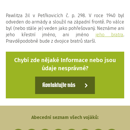
Pawlitza žil v Petřkovicích č. p. 298. V roce 1940 byl
odveden do armády a sloužil na západní frontě. Po válce
byl (nebo stále je) veden jako pohřešovaný. Neznáme ani
jeho křestní jméno, ani jméno
jeho bratra
.
Pravděpodobně bude z dvojice bratrů starší.
Chybí zde nějaké Informace nebo jsou
údaje nesprávné?
Kontaktujte nás
Abecední seznam všech vojáků: