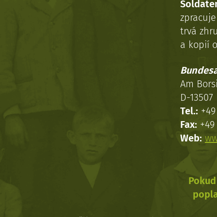
Soldaten
zpracuj
trvá zhr
a kopií o
Bundesa
Am Bors
D-13507 
Tel.:
+49 
Fax:
+49 
Web:
ww
Pokud 
popla