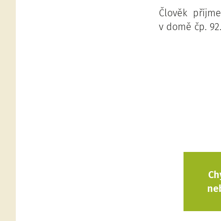
Člověk příjm
v domě čp. 92
Ch
ne