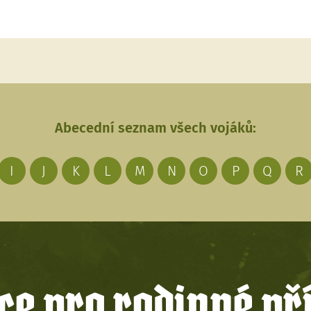
Abecední seznam všech vojáků:
I
J
K
L
M
N
O
P
Q
R
e pro rodinné př