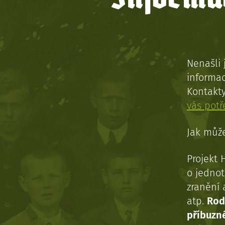
Nenašli 
informac
Kontakt
vás pot
Jak může
Projekt 
o jednot
zranění 
atp.
Rod
příbuzn