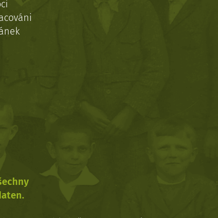
ci
acováni
ránek
všechny
daten.