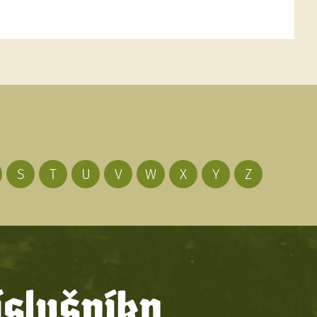
S
T
U
V
W
X
Y
Z
íslušníky