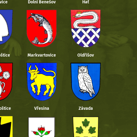
vice
Dolní Benešov
Hať
štice
Markvartovice
Oldřišov
oštice
Vřesina
Závada