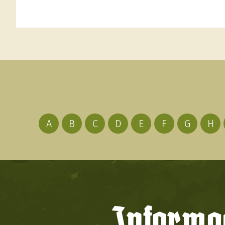
A
B
C
D
E
F
G
H
Informac