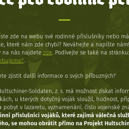
jste zde na webu své rodinné příslušníky nebo má
e, které nám zde chybí? Neváhejte a napište nám
y na nás najdete
zde
. Podívejte se také na stránku
řebujeme?
.
te zjistit další informace o svých příbuzných?
Hultschiner-Soldaten, z. s. má možnost získat info
kách, u kterých dotyčný voják sloužil, hodnost, př
a pobyt v lazaretu, vyznamenání, číslo vojenské z
inní příslušníci vojáků, které zajímá válečná služ
ého, se mohou obrátit přímo na Projekt Hultschi