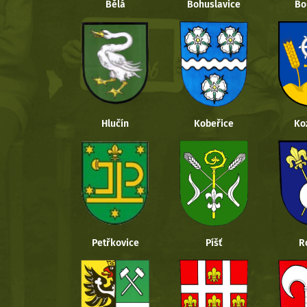
Bělá
Bohuslavice
Bo
Hlučín
Kobeřice
Ko
Petřkovice
Píšť
R