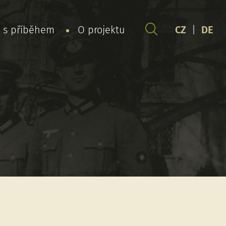
y s příběhem
O projektu
CZ
|
DE