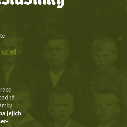
te
!
:
Co od
rmace
ípadná
námky
ba jejich
ner-