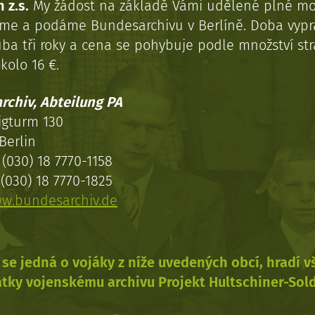
 z.s.
My žádost na základě Vámi udělené plné mo
eme a podáme Bundesarchivu v Berlíně. Doba vypr
uba tři roky a cena se pohybuje podle množství st
kolo 16 €.
rchiv, Abteilung PA
igturm 130
Berlin
(030) 18 7770-1158
(030) 18 7770-1825
w.bundesarchiv.de
se jedná o vojáky z níže uvedených obcí, hradí 
tky vojenskému archivu Projekt Hultschiner-Sol