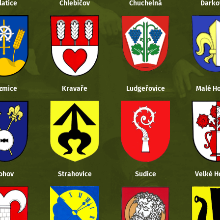
latice
Chlebičov
Chuchelná
Darko
zmice
Kravaře
Ludgeřovice
Malé Ho
ohov
Strahovice
Sudice
Velké H