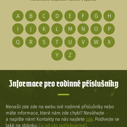
A
B
C
D
E
F
G
H
I
J
K
L
M
N
O
P
Q
R
S
T
U
V
W
X
Y
Z
Informace pro rodinné příslušníky
Nenašli jste zde na webu své rodinné příslušníky nebo
máte informace, které nám zde chybí? Neváhejte
a napište nám! Kontakty na nás najdete
zde
. Podívejte se
také na stránku:
Co od vás potřebujeme?
.