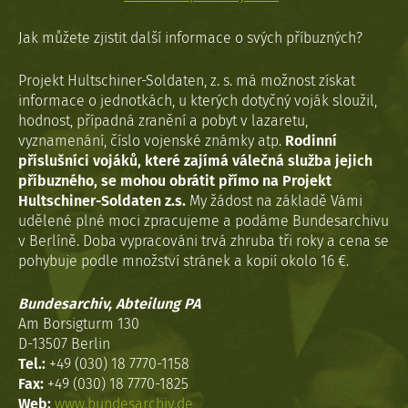
Jak můžete zjistit další informace o svých příbuzných?
Projekt Hultschiner-Soldaten, z. s. má možnost získat
informace o jednotkách, u kterých dotyčný voják sloužil,
hodnost, případná zranění a pobyt v lazaretu,
vyznamenání, číslo vojenské známky atp.
Rodinní
příslušníci vojáků, které zajímá válečná služba jejich
příbuzného, se mohou obrátit přímo na Projekt
Hultschiner-Soldaten z.s.
My žádost na základě Vámi
udělené plné moci zpracujeme a podáme Bundesarchivu
v Berlíně. Doba vypracováni trvá zhruba tři roky a cena se
pohybuje podle množství stránek a kopií okolo 16 €.
Bundesarchiv, Abteilung PA
Am Borsigturm 130
D-13507 Berlin
Tel.:
+49 (030) 18 7770-1158
Fax:
+49 (030) 18 7770-1825
Web:
www.bundesarchiv.de