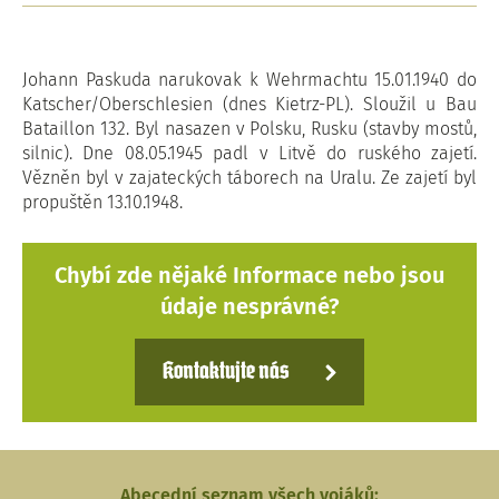
Johann Paskuda narukovak k Wehrmachtu 15.01.1940 do
Katscher/Oberschlesien (dnes Kietrz-PL). Sloužil u Bau
Bataillon 132. Byl nasazen v Polsku, Rusku (stavby mostů,
silnic). Dne 08.05.1945 padl v Litvě do ruského zajetí.
Vězněn byl v zajateckých táborech na Uralu. Ze zajetí byl
propuštěn 13.10.1948.
Chybí zde nějaké Informace nebo jsou
údaje nesprávné?
Kontaktujte nás
Abecední seznam všech vojáků: