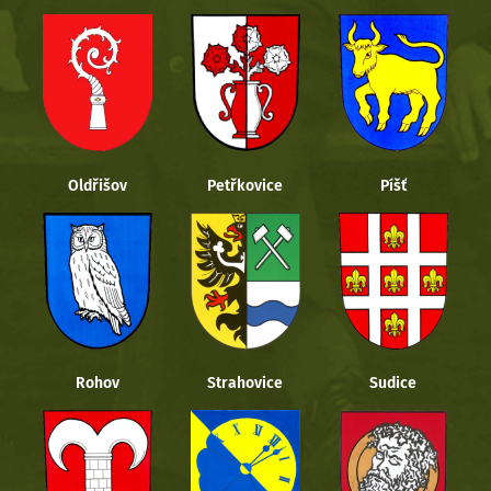
Oldřišov
Petřkovice
Píšť
Rohov
Strahovice
Sudice