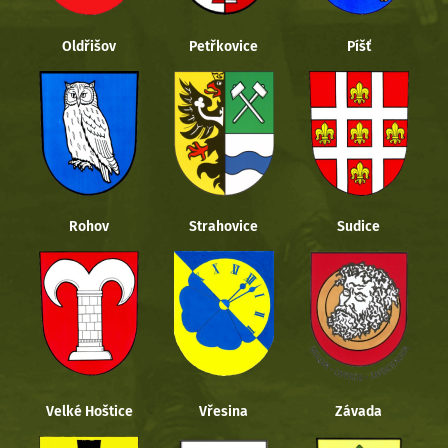
Oldřišov
Petřkovice
Píšť
Rohov
Strahovice
Sudice
Velké Hoštice
Vřesina
Závada