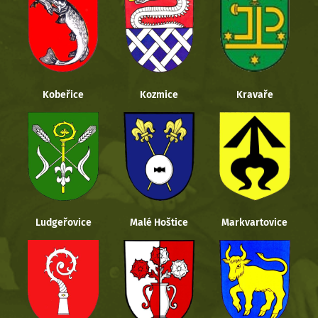
Kobeřice
Kozmice
Kravaře
Ludgeřovice
Malé Hoštice
Markvartovice