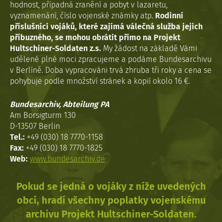
hodnost, případná zranění a pobyt v lazaretu,
vyznamenání, číslo vojenské známky atp.
Rodinní
příslušníci vojáků, které zajímá válečná služba jejich
příbuzného, se mohou obrátit přímo na Projekt
Hultschiner-Soldaten z.s.
My žádost na základě Vámi
udělené plné moci zpracujeme a podáme Bundesarchivu
v Berlíně. Doba vypracováni trvá zhruba tři roky a cena se
pohybuje podle množství stránek a kopií okolo 16 €.
Bundesarchiv, Abteilung PA
Am Borsigturm 130
D-13507 Berlin
Tel.:
+49 (030) 18 7770-1158
Fax:
+49 (030) 18 7770-1825
Web:
www.bundesarchiv.de
Pokud se jedná o vojáky z níže uvedených
obcí, hradí všechny poplatky vojenskému
archivu Projekt Hultschiner-Soldaten.