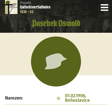
Projekt
Hultschiner
Soldaten
1939 - 45
Paschek Oswald
01.02.1906,
Narozen:
Bohuslavice