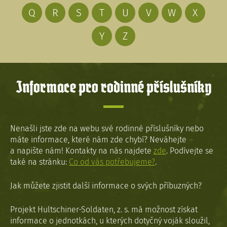
Q
R
S
T
U
V
W
X
Y
Z
Informace pro rodinné příslušníky
Nenašli jste zde na webu své rodinné příslušníky nebo
máte informace, které nám zde chybí? Neváhejte
a napište nám! Kontakty na nás najdete
zde
. Podívejte se
také na stránku:
Co od vás potřebujeme?
.
Jak můžete zjistit další informace o svých příbuzných?
Projekt Hultschiner-Soldaten, z. s. má možnost získat
informace o jednotkách, u kterých dotyčný voják sloužil,