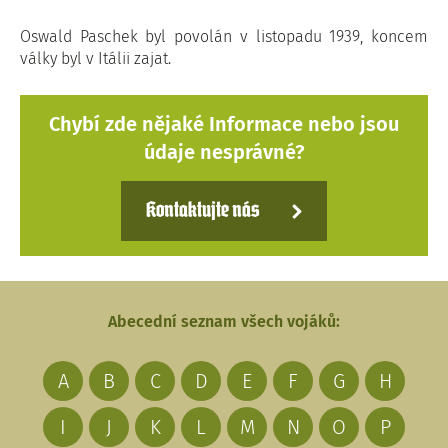
Oswald Paschek byl povolán v listopadu 1939, koncem
války byl v Itálii zajat.
Chybí zde nějaké Informace nebo jsou
údaje nesprávné?
Kontaktujte nás
Abecední seznam všech vojáků:
A
B
C
D
E
F
G
H
I
J
K
L
M
N
O
P