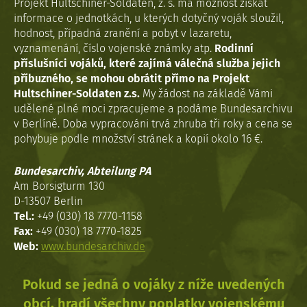
Projekt Hultschiner-Soldaten, z. s. má možnost získat
informace o jednotkách, u kterých dotyčný voják sloužil,
hodnost, případná zranění a pobyt v lazaretu,
vyznamenání, číslo vojenské známky atp.
Rodinní
příslušníci vojáků, které zajímá válečná služba jejich
příbuzného, se mohou obrátit přímo na Projekt
Hultschiner-Soldaten z.s.
My žádost na základě Vámi
udělené plné moci zpracujeme a podáme Bundesarchivu
v Berlíně. Doba vypracováni trvá zhruba tři roky a cena se
pohybuje podle množství stránek a kopií okolo 16 €.
Bundesarchiv, Abteilung PA
Am Borsigturm 130
D-13507 Berlin
Tel.:
+49 (030) 18 7770-1158
Fax:
+49 (030) 18 7770-1825
Web:
www.bundesarchiv.de
Pokud se jedná o vojáky z níže uvedených
obcí, hradí všechny poplatky vojenskému