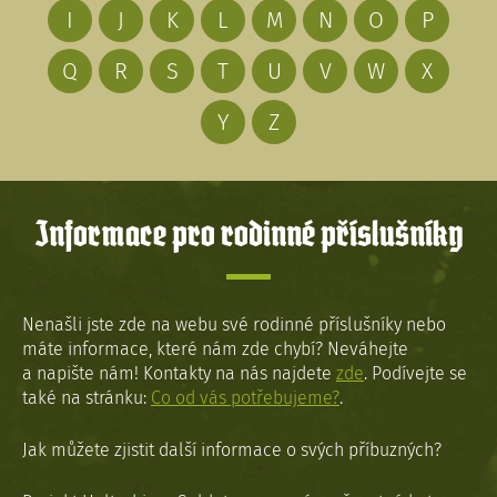
I
J
K
L
M
N
O
P
Q
R
S
T
U
V
W
X
Y
Z
Informace pro rodinné příslušníky
Nenašli jste zde na webu své rodinné příslušníky nebo
máte informace, které nám zde chybí? Neváhejte
a napište nám! Kontakty na nás najdete
zde
. Podívejte se
také na stránku:
Co od vás potřebujeme?
.
Jak můžete zjistit další informace o svých příbuzných?