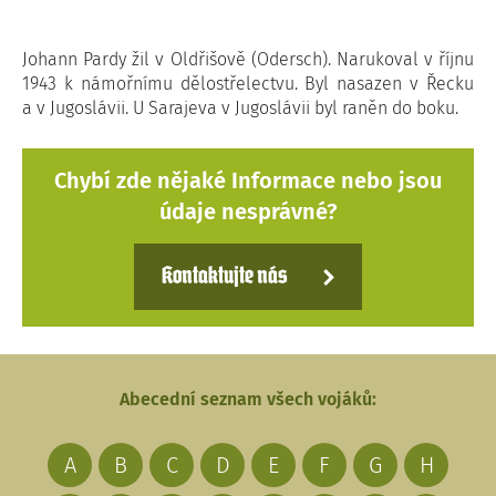
Johann Pardy žil v Oldřišově (Odersch). Narukoval v říjnu
1943 k námořnímu dělostřelectvu. Byl nasazen v Řecku
a v Jugoslávii. U Sarajeva v Jugoslávii byl raněn do boku.
Chybí zde nějaké Informace nebo jsou
údaje nesprávné?
Kontaktujte nás
Abecední seznam všech vojáků:
A
B
C
D
E
F
G
H