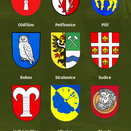
Oldřišov
Petřkovice
Píšť
Rohov
Strahovice
Sudice