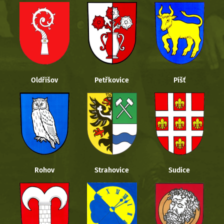
Oldřišov
Petřkovice
Píšť
Rohov
Strahovice
Sudice