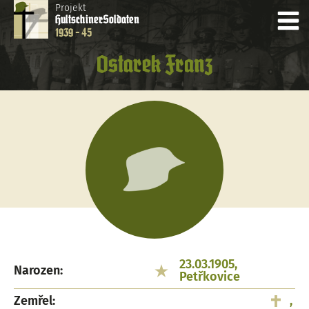
Projekt
Hultschiner
Soldaten
1939 - 45
Ostarek Franz
23.03.1905,
Narozen:
Petřkovice
Zemřel:
,