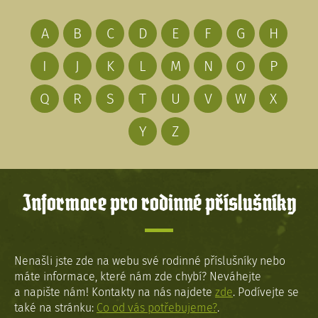
A
B
C
D
E
F
G
H
I
J
K
L
M
N
O
P
Q
R
S
T
U
V
W
X
Y
Z
Informace pro rodinné příslušníky
Nenašli jste zde na webu své rodinné příslušníky nebo
máte informace, které nám zde chybí? Neváhejte
a napište nám! Kontakty na nás najdete
zde
. Podívejte se
také na stránku:
Co od vás potřebujeme?
.