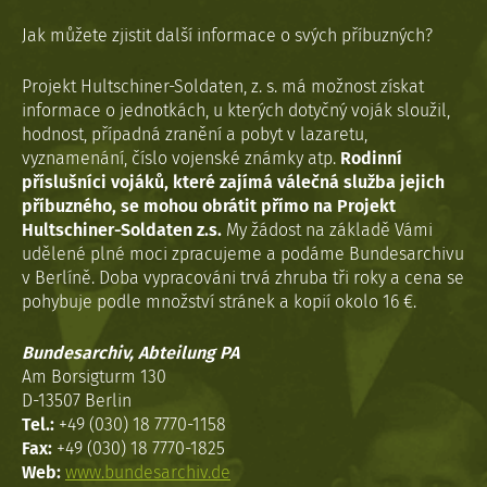
Jak můžete zjistit další informace o svých příbuzných?
Projekt Hultschiner-Soldaten, z. s. má možnost získat
informace o jednotkách, u kterých dotyčný voják sloužil,
hodnost, případná zranění a pobyt v lazaretu,
vyznamenání, číslo vojenské známky atp.
Rodinní
příslušníci vojáků, které zajímá válečná služba jejich
příbuzného, se mohou obrátit přímo na Projekt
Hultschiner-Soldaten z.s.
My žádost na základě Vámi
udělené plné moci zpracujeme a podáme Bundesarchivu
v Berlíně. Doba vypracováni trvá zhruba tři roky a cena se
pohybuje podle množství stránek a kopií okolo 16 €.
Bundesarchiv, Abteilung PA
Am Borsigturm 130
D-13507 Berlin
Tel.:
+49 (030) 18 7770-1158
Fax:
+49 (030) 18 7770-1825
Web:
www.bundesarchiv.de