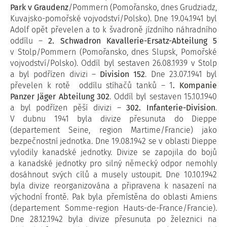
Park v Graudenz
/Pommern (Pomořansko, dnes Grudziadz,
Kuvajsko-pomořské vojvodství/Polsko). Dne 19.04.1941 byl
Adolf opět převelen a to k švadroně jízdního náhradního
oddílu –
2. Schwadron Kavallerie-Ersatz-Abteilung 5
v Stolp/Pommern (Pomořansko, dnes Slupsk, Pomořské
vojvodství/Polsko). Oddíl byl sestaven 26.08.1939 v Stolp
a byl podřízen divizi –
Division 152
. Dne 23.07.1941 byl
převelen k rotě oddílu stíhačů tanků – 1
. Kompanie
Panzer Jäger Abteilung 302
. Oddíl byl sestaven 15.10.1940
a byl podřízen pěší divizi –
302. Infanterie-Division
.
V dubnu 1941 byla divize přesunuta do Dieppe
(departement Seine, region Martime/Francie) jako
bezpečnostní jednotka. Dne 19.08.1942 se v oblasti Dieppe
vylodily kanadské jednotky. Divize se zapojila do bojů
a kanadské jednotky pro silný německý odpor nemohly
dosáhnout svých cílů a musely ustoupit. Dne 10.10.1942
byla divize reorganizována a připravena k nasazení na
východní frontě. Pak byla přemístěna do oblasti Amiens
(departement Somme-region Hauts-de-France/Francie).
Dne 28.12.1942 byla divize přesunuta po železnici na