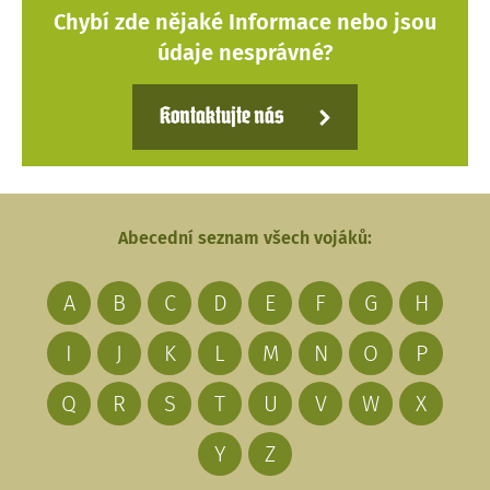
Chybí zde nějaké Informace nebo jsou
údaje nesprávné?
Kontaktujte nás
Abecední seznam všech vojáků:
A
B
C
D
E
F
G
H
I
J
K
L
M
N
O
P
Q
R
S
T
U
V
W
X
Y
Z