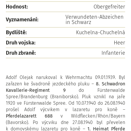
Hodnost:
Obergefreiter
Verwundeten-Abzeichen
Vyznamenání:
in Schwarz
Bydliště:
Kuchelna-Chuchelná
Druh vojska:
Heer
Druh zbraně:
Infanterie
Adolf Olejak narukoval k Wehrmachtu 09.01.1939. Byl
zařazen ke švadroně jezdeckého pluku –
8. Schwadron
Kavallerie-Regiment 9
do Fürstenwalde
Spree/Brandenburg (Braniborsko). Pluk vznikl na jaře
1920 ve Fürstenwalde Spree. Od 10.07.1940 do 26.08.1940
prošel Adolf výcvikem v lazaretu pro koně –
Pferdelazarett 688
v Wildflecken/Rhön/Bayern
(Bavorsko). Po výcviku dne 27.08.1940 byl převelen
k domovskému lazaretu pro koně –
1. Heimat Pferde