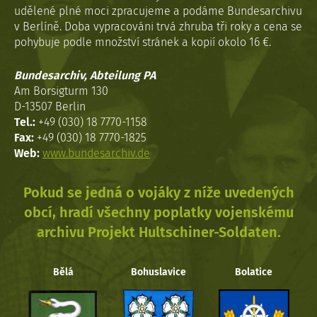
udělené plné moci zpracujeme a podáme Bundesarchivu
v Berlíně. Doba vypracováni trvá zhruba tři roky a cena se
pohybuje podle množství stránek a kopií okolo 16 €.
Bundesarchiv, Abteilung PA
Am Borsigturm 130
D-13507 Berlin
Tel.:
+49 (030) 18 7770-1158
Fax:
+49 (030) 18 7770-1825
Web:
www.bundesarchiv.de
Pokud se jedná o vojáky z níže uvedených
obcí, hradí všechny poplatky vojenskému
archivu Projekt Hultschiner-Soldaten.
Bělá
Bohuslavice
Bolatice