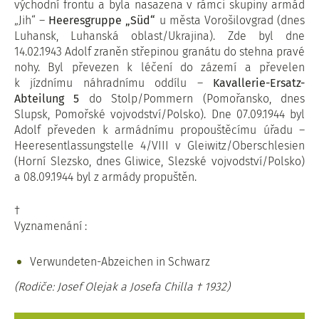
východní frontu a byla nasazena v rámci skupiny armád
„Jih“ –
Heeresgruppe „Süd“
u města Vorošilovgrad (dnes
Luhansk, Luhanská oblast/Ukrajina). Zde byl dne
14.02.1943 Adolf zraněn střepinou granátu do stehna pravé
nohy. Byl převezen k léčení do zázemí a převelen
k jízdnímu náhradnímu oddílu –
Kavallerie-Ersatz-
Abteilung 5
do Stolp/Pommern (Pomořansko, dnes
Slupsk, Pomořské vojvodství/Polsko). Dne 07.09.1944 byl
Adolf převeden k armádnímu propouštěcímu úřadu –
Heeresentlassungstelle 4/VIII v Gleiwitz/Oberschlesien
(Horní Slezsko, dnes Gliwice, Slezské vojvodství/Polsko)
a 08.09.1944 byl z armády propuštěn.
†
Vyznamenání :
Verwundeten-Abzeichen in Schwarz
(Rodiče: Josef Olejak a Josefa Chilla † 1932)