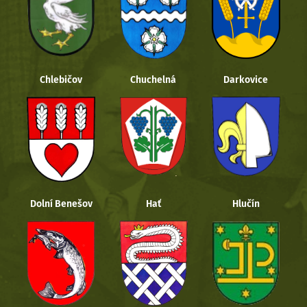
Chlebičov
Chuchelná
Darkovice
Dolní Benešov
Hať
Hlučín