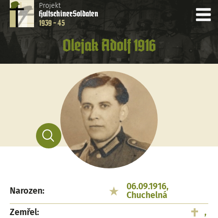
Projekt
Hultschiner
Soldaten
1939 - 45
Olejak Adolf 1916
06.09.1916,
Narozen:
Chuchelná
Zemřel:
,