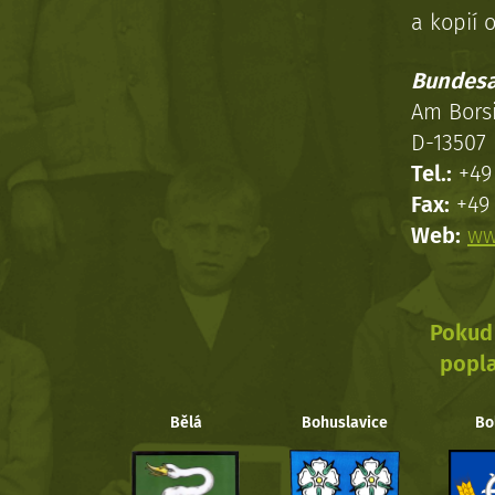
a kopií o
Bundesa
Am Bors
D-13507 
Tel.:
+49 
Fax:
+49 
Web:
ww
Pokud 
popla
Bělá
Bohuslavice
Bo