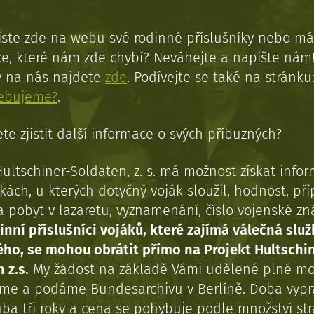
jste zde na webu své rodinné příslušníky nebo má
e, které nám zde chybí? Neváhejte a napište nám
y na nás najdete
zde
. Podívejte se také na stránku
řebujeme?
.
te zjistit další informace o svých příbuzných?
Hultschiner-Soldaten, z. s. má možnost získat info
kách, u kterých dotyčný voják sloužil, hodnost, př
a pobyt v lazaretu, vyznamenání, číslo vojenské z
inní příslušníci vojáků, které zajímá válečná služ
ého, se mohou obrátit přímo na Projekt Hultschi
 z.s.
My žádost na základě Vámi udělené plné mo
eme a podáme Bundesarchivu v Berlíně. Doba vypr
uba tři roky a cena se pohybuje podle množství st