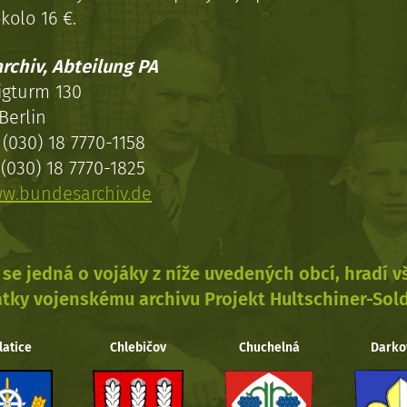
kolo 16 €.
rchiv, Abteilung PA
igturm 130
Berlin
(030) 18 7770-1158
(030) 18 7770-1825
w.bundesarchiv.de
se jedná o vojáky z níže uvedených obcí, hradí 
tky vojenskému archivu Projekt Hultschiner-Sol
latice
Chlebičov
Chuchelná
Darko