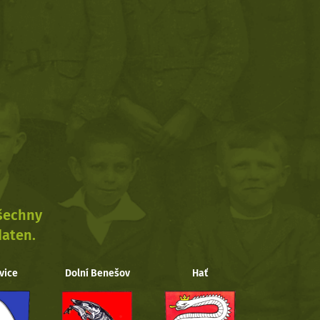
všechny
daten.
vice
Dolní Benešov
Hať