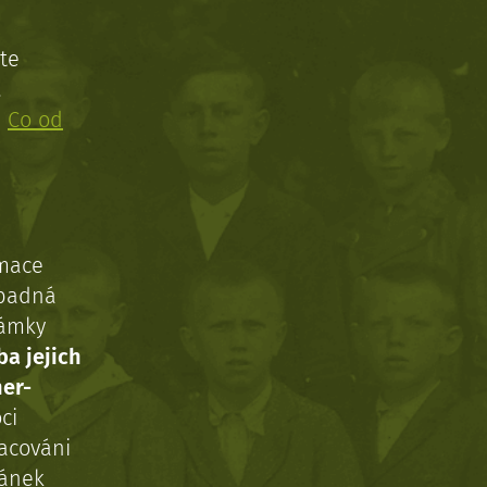
te
!
:
Co od
rmace
ípadná
námky
ba jejich
ner-
ci
acováni
ránek