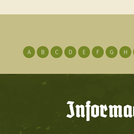
A
B
C
D
E
F
G
H
Informac