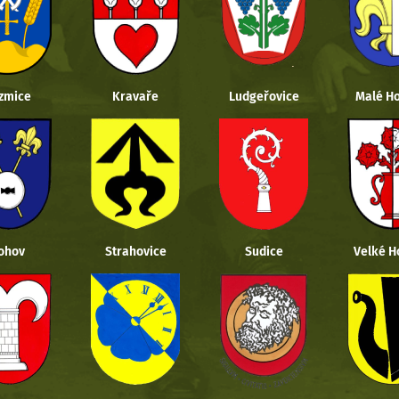
zmice
Kravaře
Ludgeřovice
Malé Ho
ohov
Strahovice
Sudice
Velké H