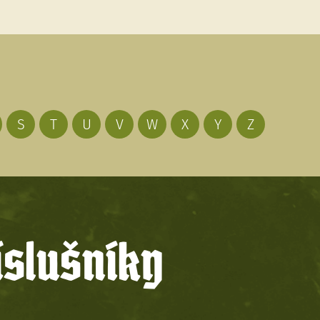
S
T
U
V
W
X
Y
Z
íslušníky