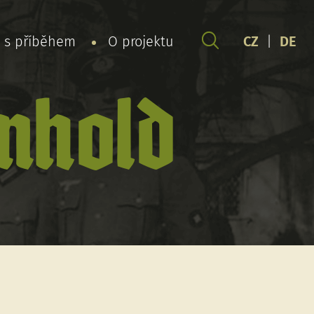
y s příběhem
O projektu
CZ
|
DE
nhold