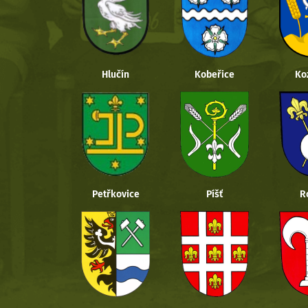
Hlučín
Kobeřice
Ko
Petřkovice
Píšť
R