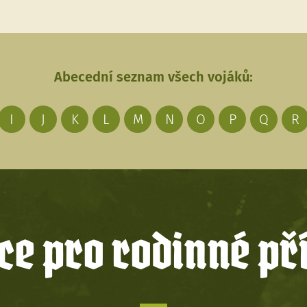
Abecední seznam všech vojáků:
I
J
K
L
M
N
O
P
Q
R
e pro rodinné př