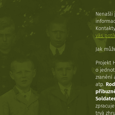
Nenašli 
informac
Kontakt
vás pot
Jak může
Projekt 
o jednot
zranění 
atp.
Rod
příbuzn
Soldaten
zpracuj
trvá zhr