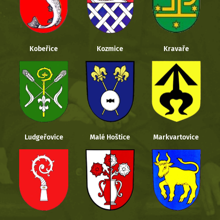
Kobeřice
Kozmice
Kravaře
Ludgeřovice
Malé Hoštice
Markvartovice