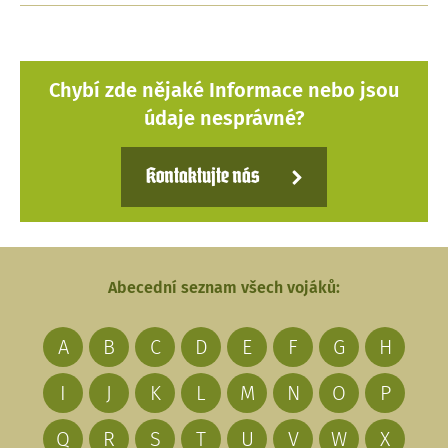
Chybí zde nějaké Informace nebo jsou
údaje nesprávné?
Kontaktujte nás
Abecední seznam všech vojáků:
A
B
C
D
E
F
G
H
I
J
K
L
M
N
O
P
Q
R
S
T
U
V
W
X