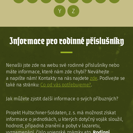
Y
Z
Informace pro rodinné příslušníky
Nenašli jste zde na webu své rodinné příslušníky nebo
máte informace, které nám zde chybí? Neváhejte
a napište nám! Kontakty na nás najdete
zde
. Podívejte se
také na stránku:
Co od vás potřebujeme?
.
Jak můžete zjistit další informace o svých příbuzných?
Projekt Hultschiner-Soldaten, z. s. má možnost získat
informace o jednotkách, u kterých dotyčný voják sloužil,
hodnost, případná zranění a pobyt v lazaretu,
vyznamenání, číslo vojenské známky atp.
Rodinní