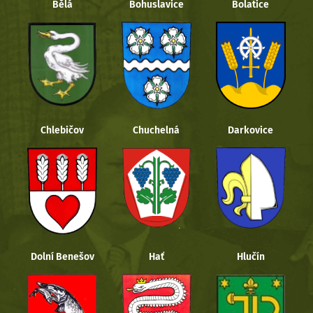
Bělá
Bohuslavice
Bolatice
Chlebičov
Chuchelná
Darkovice
Dolní Benešov
Hať
Hlučín