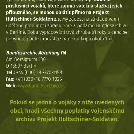
příslušníci vojáků, které zajímá válečná služba jejich
příbuzného, se mohou obrátit přímo na Projekt
Hultschiner-Soldaten z.s.
My žádost na základě Vámi
udělené plné moci zpracujeme a podáme Bundesarchivu
v Berlíně. Doba vypracováni trvá zhruba tři roky a cena se
pohybuje podle množství stránek a kopií okolo 16 €.
Bundesarchiv, Abteilung PA
Am Borsigturm 130
D-13507 Berlin
Tel.:
+49 (030) 18 7770-1158
Fax:
+49 (030) 18 7770-1825
Web:
www.bundesarchiv.de
Pokud se jedná o vojáky z níže uvedených
obcí, hradí všechny poplatky vojenskému
archivu Projekt Hultschiner-Soldaten.