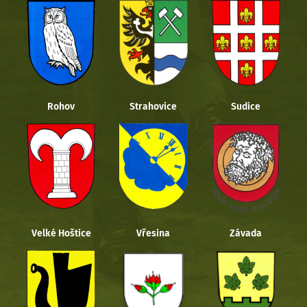
Rohov
Strahovice
Sudice
Velké Hoštice
Vřesina
Závada