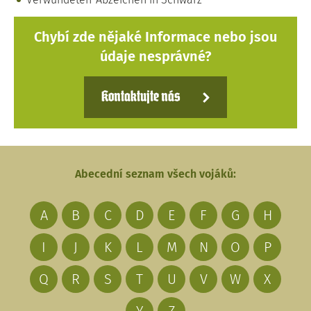
Chybí zde nějaké Informace nebo jsou
údaje nesprávné?
Kontaktujte nás
Abecední seznam všech vojáků:
A
B
C
D
E
F
G
H
I
J
K
L
M
N
O
P
Q
R
S
T
U
V
W
X