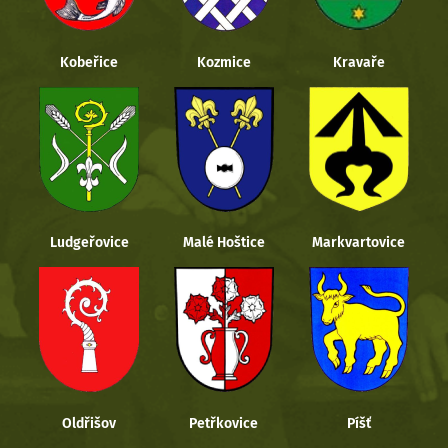
Kobeřice
Kozmice
Kravaře
Ludgeřovice
Malé Hoštice
Markvartovice
Oldřišov
Petřkovice
Píšť