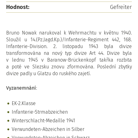
Hodnost:
Gefreiter
Bruno Nowak narukoval k Wehrmachtu v květnu 1940.
Sloužil u 14.(Pz.Jagd.Kp.)/Infanterie-Regiment 442, 168.
Infanterie-Division. 2. listopadu 1943 byla divize
transformována na nový typ divize Art 44. Divize byla
v lednu 1945 v Baranow-Brückenkopf takřka rozbita
a poté ve Slezsku znovu zformována. Poslední zbytky
divize padly u Glatzu do ruského zajetí.
Vyzanemnání
:
EK-2.Klasse
Infanterie-Strmabzeichen
Winterschlacht-Medaílle 1941
Verwundeten-Abzeichen in Silber
Verwundeten-Abzeichen in Schwarz