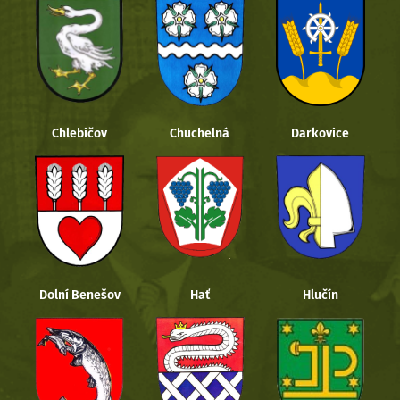
Chlebičov
Chuchelná
Darkovice
Dolní Benešov
Hať
Hlučín