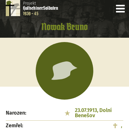
Projekt
Hultschiner
Soldaten
1939 - 45
Nowak Bruno
23.07.1913, Dolní
Narozen:
Benešov
Zemřel:
,