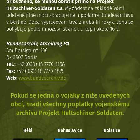
příbuzného, se mohou obrátit přímo na Projekt
Hultschiner-Soldaten z.s.
My žádost na základě Vámi
udělené plné moci zpracujeme a podáme Bundesarchivu
v Berlíně. Doba vypracováni trvá zhruba tři roky a cena se
pohybuje podle množství stránek a kopií okolo 16 €.
Bundesarchiv, Abteilung PA
Am Borsigturm 130
D-13507 Berlin
Tel.:
+49 (030) 18 7770-1158
Fax:
+49 (030) 18 7770-1825
Web:
www.bundesarchiv.de
Pokud se jedná o vojáky z níže uvedených
obcí, hradí všechny poplatky vojenskému
archivu Projekt Hultschiner-Soldaten.
Bělá
Bohuslavice
Bolatice