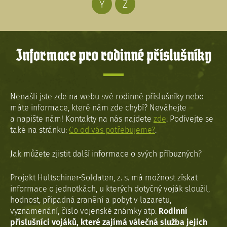
Y
Z
Informace pro rodinné příslušníky
Nenašli jste zde na webu své rodinné příslušníky nebo
máte informace, které nám zde chybí? Neváhejte
a napište nám! Kontakty na nás najdete
zde
. Podívejte se
také na stránku:
Co od vás potřebujeme?
.
Jak můžete zjistit další informace o svých příbuzných?
Projekt Hultschiner-Soldaten, z. s. má možnost získat
informace o jednotkách, u kterých dotyčný voják sloužil,
hodnost, případná zranění a pobyt v lazaretu,
vyznamenání, číslo vojenské známky atp.
Rodinní
příslušníci vojáků, které zajímá válečná služba jejich