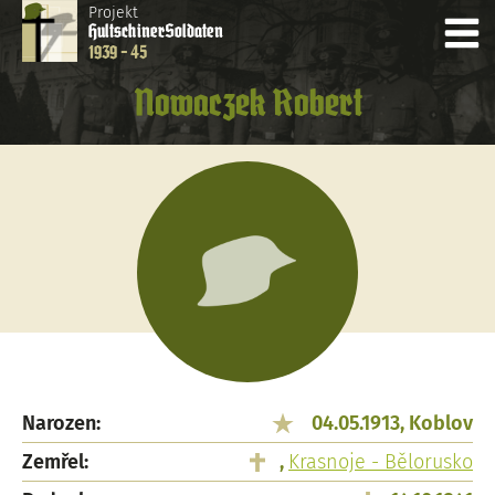
Projekt
Hultschiner
Soldaten
1939 - 45
Nowaczek Robert
Narozen:
04.05.1913, Koblov
Zemřel:
,
Krasnoje - Bělorusko