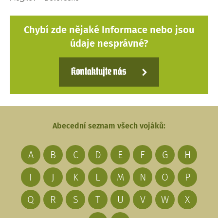
Chybí zde nějaké Informace nebo jsou
údaje nesprávné?
Kontaktujte nás
Abecední seznam všech vojáků:
A
B
C
D
E
F
G
H
I
J
K
L
M
N
O
P
Q
R
S
T
U
V
W
X