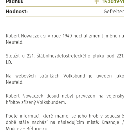
Padnul:
14.10.1941
Hodnost:
Gefreiter
Robert Nowaczek si v roce 1940 nechal změnit jméno na
Neufeld.
Sloužil u 221. štábního/dělostřeleckého pluku pod 221.
I.D.
Na webových stránkách Volksbund je uveden jako
Neufeld.
Robert Nowaczek dosud nebyl převezen na vojenský
hřbitov zřízený Volksbundem.
Podle informací, které máme, se jeho hrob v současné
době stále nachází na následujícím místě: Krasnoje /
Mogilev – Bělorusko