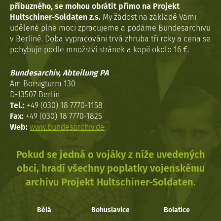
příbuzného, se mohou obrátit přímo na Projekt
Hultschiner-Soldaten z.s.
My žádost na základě Vámi
udělené plné moci zpracujeme a podáme Bundesarchivu
v Berlíně. Doba vypracováni trvá zhruba tři roky a cena se
pohybuje podle množství stránek a kopií okolo 16 €.
Bundesarchiv, Abteilung PA
Am Borsigturm 130
D-13507 Berlin
Tel.:
+49 (030) 18 7770-1158
Fax:
+49 (030) 18 7770-1825
Web:
www.bundesarchiv.de
Pokud se jedná o vojáky z níže uvedených
obcí, hradí všechny poplatky vojenskému
archivu Projekt Hultschiner-Soldaten.
Bělá
Bohuslavice
Bolatice