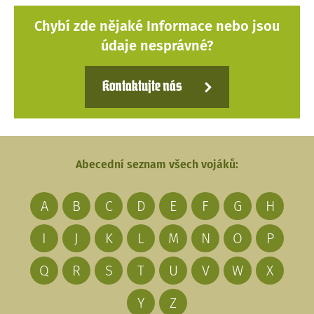
Chybí zde nějaké Informace nebo jsou
údaje nesprávné?
Kontaktujte nás
Abecední seznam všech vojáků:
A
B
C
D
E
F
G
H
I
J
K
L
M
N
O
P
Q
R
S
T
U
V
W
X
Y
Z