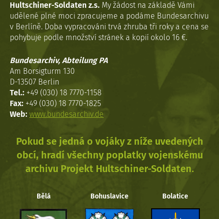
Hultschiner-Soldaten z.s.
My žádost na základě Vámi
udělené plné moci zpracujeme a podáme Bundesarchivu
v Berlíně. Doba vypracováni trvá zhruba tři roky a cena se
pohybuje podle množství stránek a kopií okolo 16 €.
Bundesarchiv, Abteilung PA
Am Borsigturm 130
D-13507 Berlin
Tel.:
+49 (030) 18 7770-1158
Fax:
+49 (030) 18 7770-1825
Web:
www.bundesarchiv.de
Pokud se jedná o vojáky z níže uvedených
obcí, hradí všechny poplatky vojenskému
archivu Projekt Hultschiner-Soldaten.
Bělá
Bohuslavice
Bolatice