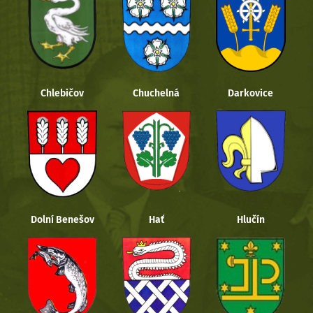
Chlebičov
Chuchelná
Darkovice
Dolní Benešov
Hať
Hlučín