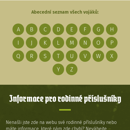
Abecední seznam všech vojáků:
A
B
C
D
E
F
G
H
I
J
K
L
M
N
O
P
Q
R
S
T
U
V
W
X
Y
Z
Informace pro rodinné příslušníky
Nenašli jste zde na webu své rodinné příslušníky nebo
máte informace, které nám zde chybí? Neváhejte