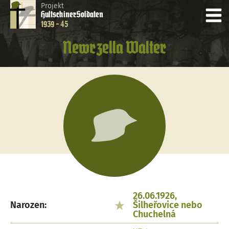
Projekt
Hultschiner
Soldaten
1939 - 45
Newrzella Walter
26.06.1926,
Narozen:
Šilheřovice nebo
Chuchelná