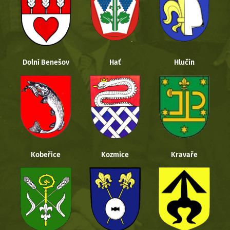
Dolní Benešov
Hať
Hlučín
Kobeřice
Kozmice
Kravaře