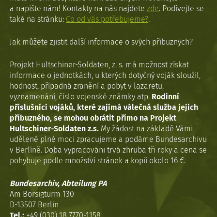
a napište nám! Kontakty na nás najdete
zde
. Podívejte se
také na stránku:
Co od vás potřebujeme?
.
Jak můžete zjistit další informace o svých příbuzných?
Projekt Hultschiner-Soldaten, z. s. má možnost získat
informace o jednotkách, u kterých dotyčný voják sloužil,
hodnost, případná zranění a pobyt v lazaretu,
vyznamenání, číslo vojenské známky atp.
Rodinní
příslušníci vojáků, které zajímá válečná služba jejich
příbuzného, se mohou obrátit přímo na Projekt
Hultschiner-Soldaten z.s.
My žádost na základě Vámi
udělené plné moci zpracujeme a podáme Bundesarchivu
v Berlíně. Doba vypracováni trvá zhruba tři roky a cena se
pohybuje podle množství stránek a kopií okolo 16 €.
Bundesarchiv, Abteilung PA
Am Borsigturm 130
D-13507 Berlin
Tel.:
+49 (030) 18 7770-1158