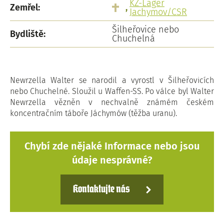
KZ-Lager
Zemřel:
,
Jachymov/CSR
Šilheřovice nebo
Bydliště:
Chuchelná
Newrzella Walter se narodil a vyrostl v Šilheřovicích
nebo Chuchelné. Sloužil u Waffen-SS. Po válce byl Walter
Newrzella vězněn v nechvalně známém českém
koncentračním táboře Jáchymów (těžba uranu).
Chybí zde nějaké Informace nebo jsou
údaje nesprávné?
Kontaktujte nás