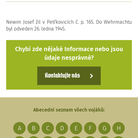
Newim Josef žil v Petřkovicích č. p. 165. Do Wehrmachtu
byl odveden 26. ledna 1945.
Chybí zde nějaké Informace nebo jsou
údaje nesprávné?
Kontaktujte nás
Abecední seznam všech vojáků:
A
B
C
D
E
F
G
H