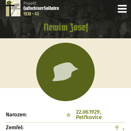
Projekt
Hultschiner
Soldaten
1939 - 45
Newim Josef
22.06.1929,
Narozen:
Petřkovice
Zemřel:
,