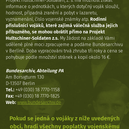
Projekt Hultschiner-Soldaten, z. s. má možnost získat
informace o jednotkách, u kterých dotyčný voják sloužil,
hodnost, případná zranění a pobyt v lazaretu,
vyznamenání, číslo vojenské známky atp.
Rodinní
příslušníci vojáků, které zajímá válečná služba jejich
příbuzného, se mohou obrátit přímo na Projekt
Hultschiner-Soldaten z.s.
My žádost na základě Vámi
udělené plné moci zpracujeme a podáme Bundesarchivu
v Berlíně. Doba vypracováni trvá zhruba tři roky a cena se
pohybuje podle množství stránek a kopií okolo 16 €.
Bundesarchiv, Abteilung PA
Am Borsigturm 130
D-13507 Berlin
Tel.:
+49 (030) 18 7770-1158
Fax:
+49 (030) 18 7770-1825
Web:
www.bundesarchiv.de
Pokud se jedná o vojáky z níže uvedených
obcí, hradí všechny poplatky vojenskému