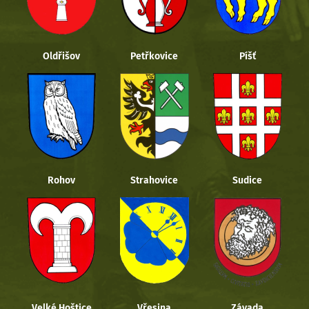
Oldřišov
Petřkovice
Píšť
Rohov
Strahovice
Sudice
Velké Hoštice
Vřesina
Závada