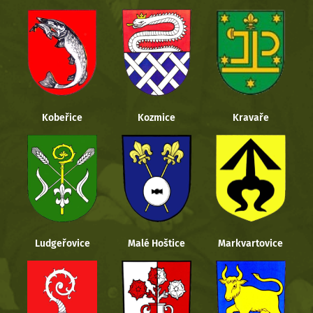
Kobeřice
Kozmice
Kravaře
Ludgeřovice
Malé Hoštice
Markvartovice