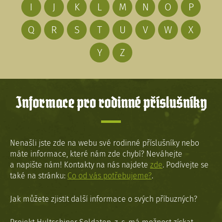
I
J
K
L
M
N
O
P
Q
R
S
T
U
V
W
X
Y
Z
Informace pro rodinné příslušníky
Nenašli jste zde na webu své rodinné příslušníky nebo
máte informace, které nám zde chybí? Neváhejte
a napište nám! Kontakty na nás najdete
zde
. Podívejte se
také na stránku:
Co od vás potřebujeme?
.
Jak můžete zjistit další informace o svých příbuzných?