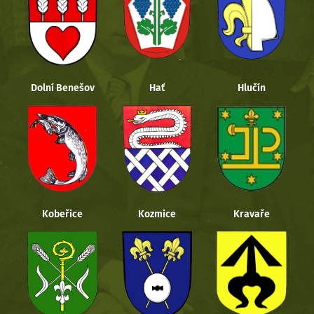
Dolní Benešov
Hať
Hlučín
Kobeřice
Kozmice
Kravaře