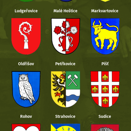
Ludgeřovice
Malé Hoštice
Markvartovice
Oldřišov
Petřkovice
Píšť
Rohov
Strahovice
Sudice