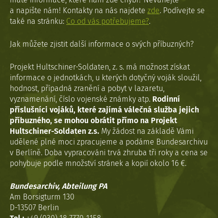
a napište nám! Kontakty na nás najdete
zde
. Podívejte se
také na stránku:
Co od vás potřebujeme?
.
Jak můžete zjistit další informace o svých příbuzných?
Projekt Hultschiner-Soldaten, z. s. má možnost získat
informace o jednotkách, u kterých dotyčný voják sloužil,
hodnost, případná zranění a pobyt v lazaretu,
vyznamenání, číslo vojenské známky atp.
Rodinní
příslušníci vojáků, které zajímá válečná služba jejich
příbuzného, se mohou obrátit přímo na Projekt
Hultschiner-Soldaten z.s.
My žádost na základě Vámi
udělené plné moci zpracujeme a podáme Bundesarchivu
v Berlíně. Doba vypracováni trvá zhruba tři roky a cena se
pohybuje podle množství stránek a kopií okolo 16 €.
Bundesarchiv, Abteilung PA
Am Borsigturm 130
D-13507 Berlin