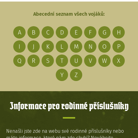
Abecední seznam všech vojáků:
A
B
C
D
E
F
G
H
I
J
K
L
M
N
O
P
Q
R
S
T
U
V
W
X
Y
Z
Informace pro rodinné příslušníky
Nenašli jste zde na webu své rodinné příslušníky nebo
máte informace, které nám zde chybí? Neváhejte