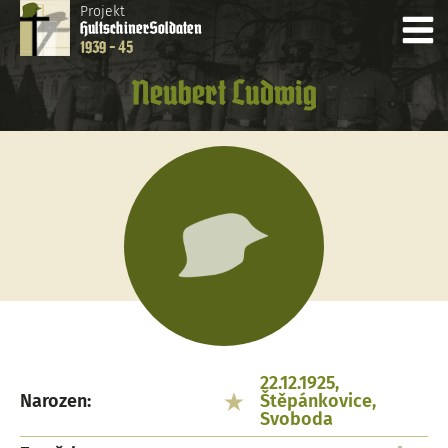
Projekt
Hultschiner
Soldaten
1939 - 45
Neubert Ludwig
22.12.1925,
Narozen:
Štěpánkovice,
Svoboda