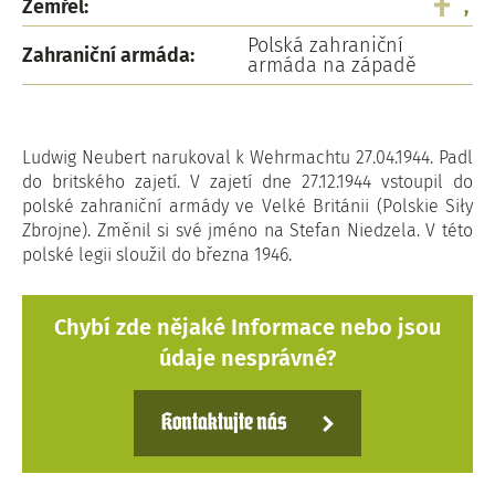
Zemřel:
,
Polská zahraniční
Zahraniční armáda:
armáda na západě
Ludwig Neubert narukoval k Wehrmachtu 27.04.1944. Padl
do britského zajetí. V zajetí dne 27.12.1944 vstoupil do
polské zahraniční armády ve Velké Británii (Polskie Siły
Zbrojne). Změnil si své jméno na Stefan Niedzela. V této
polské legii sloužil do března 1946.
Chybí zde nějaké Informace nebo jsou
údaje nesprávné?
Kontaktujte nás