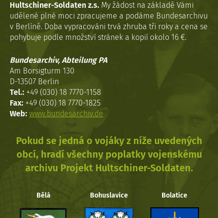
Hultschiner-Soldaten z.s.
My žádost na základě Vámi
udělené plné moci zpracujeme a podáme Bundesarchivu
v Berlíně. Doba vypracováni trvá zhruba tři roky a cena se
pohybuje podle množství stránek a kopií okolo 16 €.
Bundesarchiv, Abteilung PA
Am Borsigturm 130
D-13507 Berlin
Tel.:
+49 (030) 18 7770-1158
Fax:
+49 (030) 18 7770-1825
Web:
www.bundesarchiv.de
Pokud se jedná o vojáky z níže uvedených
obcí, hradí všechny poplatky vojenskému
archivu Projekt Hultschiner-Soldaten.
Bělá
Bohuslavice
Bolatice