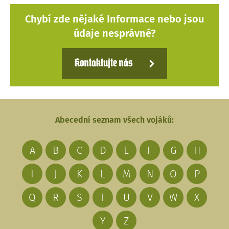
Chybí zde nějaké Informace nebo jsou
údaje nesprávné?
Kontaktujte nás
Abecední seznam všech vojáků:
A
B
C
D
E
F
G
H
I
J
K
L
M
N
O
P
Q
R
S
T
U
V
W
X
Y
Z