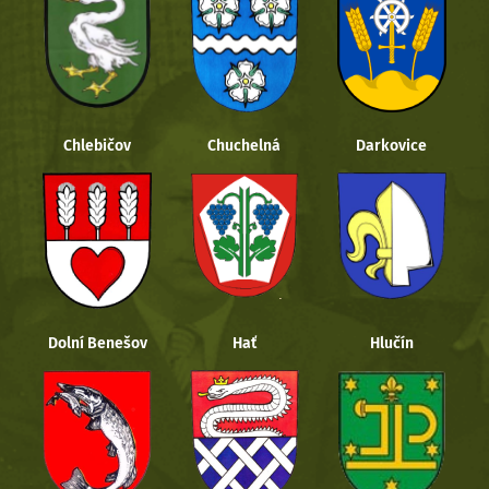
Chlebičov
Chuchelná
Darkovice
Dolní Benešov
Hať
Hlučín