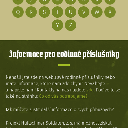
Q
R
S
T
U
V
W
X
Y
Z
Informace pro rodinné příslušníky
Nenašli jste zde na webu své rodinné příslušníky nebo
máte informace, které nám zde chybí? Neváhejte
a napište nám! Kontakty na nás najdete
zde
. Podívejte se
také na stránku:
Co od vás potřebujeme?
.
Jak můžete zjistit další informace o svých příbuzných?
Projekt Hultschiner-Soldaten, z. s. má možnost získat