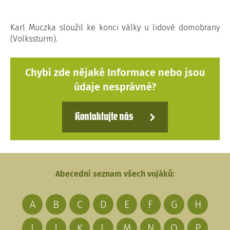
Karl Muczka sloužil ke konci války u lidové domobrany
(Volkssturm).
Chybí zde nějaké Informace nebo jsou
údaje nesprávné?
Kontaktujte nás
Abecední seznam všech vojáků:
A
B
C
D
E
F
G
H
I
J
K
L
M
N
O
P