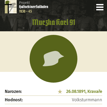
Projekt
Hultschiner
Soldaten
1939 - 45
Muczka Karl 91
Narozen:
26.08.1891, Kravaře
Hodnost:
Volksturmmann