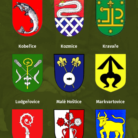
Kobeřice
Kozmice
Kravaře
Ludgeřovice
Malé Hoštice
Markvartovice