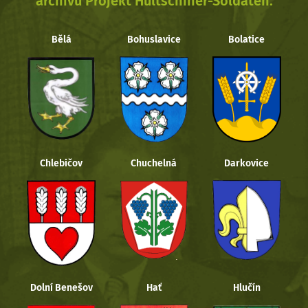
archivu Projekt Hultschiner-Soldaten.
Bělá
Bohuslavice
Bolatice
Chlebičov
Chuchelná
Darkovice
Dolní Benešov
Hať
Hlučín