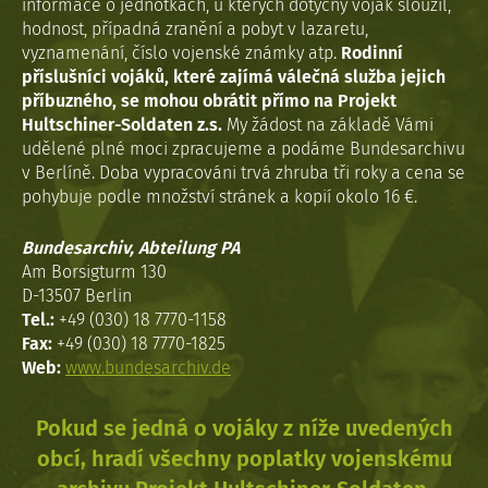
informace o jednotkách, u kterých dotyčný voják sloužil,
hodnost, případná zranění a pobyt v lazaretu,
vyznamenání, číslo vojenské známky atp.
Rodinní
příslušníci vojáků, které zajímá válečná služba jejich
příbuzného, se mohou obrátit přímo na Projekt
Hultschiner-Soldaten z.s.
My žádost na základě Vámi
udělené plné moci zpracujeme a podáme Bundesarchivu
v Berlíně. Doba vypracováni trvá zhruba tři roky a cena se
pohybuje podle množství stránek a kopií okolo 16 €.
Bundesarchiv, Abteilung PA
Am Borsigturm 130
D-13507 Berlin
Tel.:
+49 (030) 18 7770-1158
Fax:
+49 (030) 18 7770-1825
Web:
www.bundesarchiv.de
Pokud se jedná o vojáky z níže uvedených
obcí, hradí všechny poplatky vojenskému