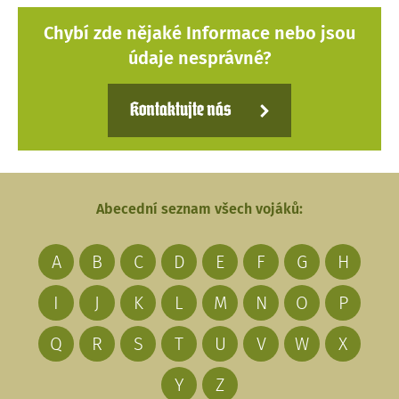
Chybí zde nějaké Informace nebo jsou
údaje nesprávné?
Kontaktujte nás
Abecední seznam všech vojáků:
A
B
C
D
E
F
G
H
I
J
K
L
M
N
O
P
Q
R
S
T
U
V
W
X
Y
Z