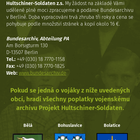
Hultschiner-Soldaten z.s.
My žádost na základě Vámi
udělené plné moci zpracujeme a podáme Bundesarchivu
v Berlíně. Doba vypracováni trvá zhruba tři roky a cena se
pohybuje podle množství stránek a kopií okolo 16 €.
Bundesarchiv, Abteilung PA
Am Borsigturm 130
D-13507 Berlin
Tel.:
+49 (030) 18 7770-1158
Fax:
+49 (030) 18 7770-1825
Web:
www.bundesarchiv.de
Pokud se jedná o vojáky z níže uvedených
obcí, hradí všechny poplatky vojenskému
archivu Projekt Hultschiner-Soldaten.
Bělá
Bohuslavice
Bolatice