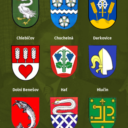
Chlebičov
Chuchelná
Darkovice
Dolní Benešov
Hať
Hlučín