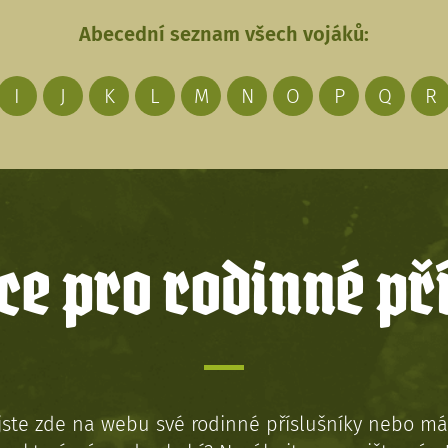
Abecední seznam všech vojáků:
I
J
K
L
M
N
O
P
Q
R
e pro rodinné př
jste zde na webu své rodinné příslušníky nebo má