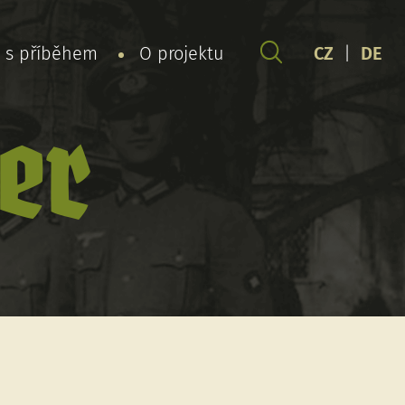
y s příběhem
O projektu
CZ
|
DE
er