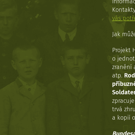
informac
Kontakt
vás pot
Jak může
Projekt 
o jednot
zranění 
atp.
Rod
příbuzn
Soldaten
zpracuj
trvá zhr
a kopií o
Bundesa