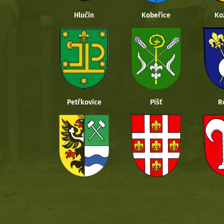
Hlučín
Kobeřice
Ko
Petřkovice
Píšť
R