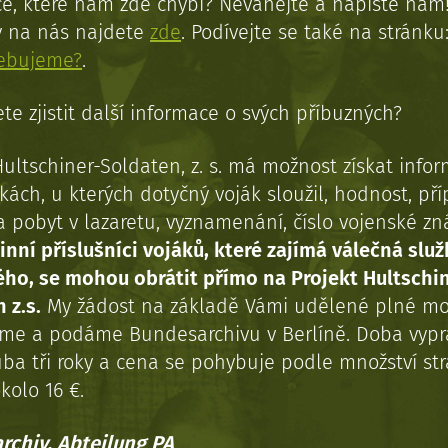
e, které nám zde chybí? Neváhejte a napište nám
y na nás najdete
zde
. Podívejte se také na stránku
řebujeme?
.
te zjistit další informace o svých příbuzných?
Hultschiner-Soldaten, z. s. má možnost získat info
kách, u kterých dotyčný voják sloužil, hodnost, př
a pobyt v lazaretu, vyznamenání, číslo vojenské z
inní příslušníci vojáků, které zajímá válečná služ
ého, se mohou obrátit přímo na Projekt Hultschi
 z.s.
My žádost na základě Vámi udělené plné mo
eme a podáme Bundesarchivu v Berlíně. Doba vypr
uba tři roky a cena se pohybuje podle množství st
kolo 16 €.
rchiv, Abteilung PA