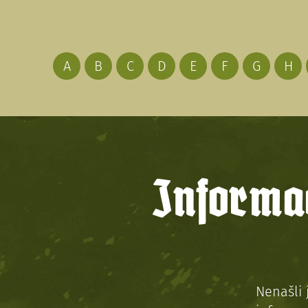
A
B
C
D
E
F
G
H
Informac
Nenašli 