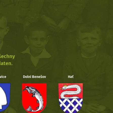
všechny
daten.
vice
Dolní Benešov
Hať