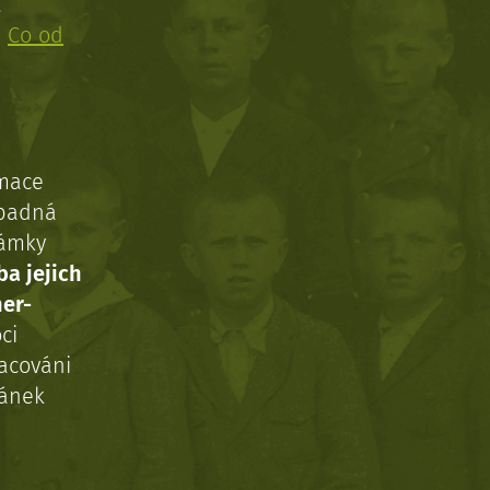
!
:
Co od
rmace
ípadná
námky
ba jejich
ner-
ci
acováni
ránek