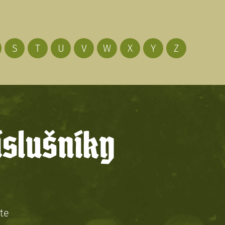
S
T
U
V
W
X
Y
Z
íslušníky
te