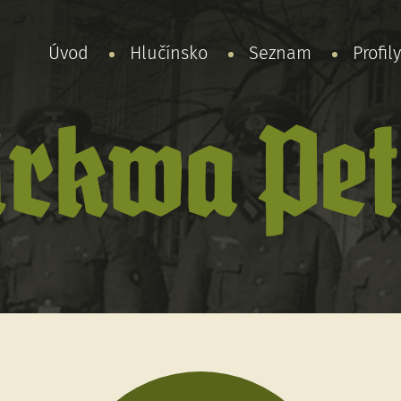
Úvod
Hlučínsko
Seznam
Profil
rkwa Pet