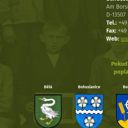
Am Bors
D-13507 
Tel.:
+49 
Fax:
+49 
Web:
ww
Pokud 
popla
Bělá
Bohuslavice
Bo