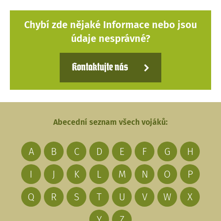
Chybí zde nějaké Informace nebo jsou
údaje nesprávné?
Kontaktujte nás
Abecední seznam všech vojáků:
A
B
C
D
E
F
G
H
I
J
K
L
M
N
O
P
Q
R
S
T
U
V
W
X
Y
Z