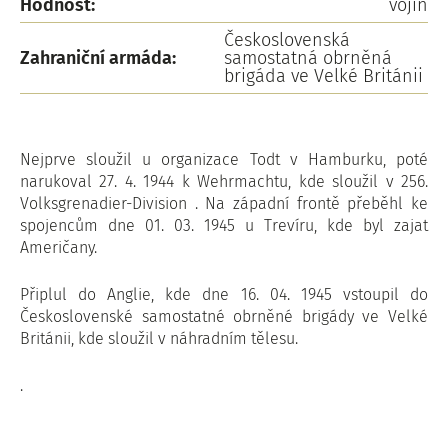
Hodnost:
vojín
Československá
Zahraniční armáda:
samostatná obrněná
brigáda ve Velké Británii
Nejprve sloužil u organizace Todt v Hamburku, poté
narukoval 27. 4. 1944 k Wehrmachtu, kde sloužil v 256.
Volksgrenadier-Division . Na západní frontě přeběhl ke
spojencům dne 01. 03. 1945 u Trevíru, kde byl zajat
Američany.
Připlul do Anglie, kde dne 16. 04. 1945 vstoupil do
Československé samostatné obrněné brigády ve Velké
Británii, kde sloužil v náhradním tělesu.
.