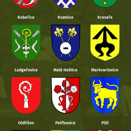
Kobeřice
Kozmice
Kravaře
Ludgeřovice
Malé Hoštice
Markvartovice
Oldřišov
Petřkovice
Píšť