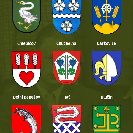
Chlebičov
Chuchelná
Darkovice
Dolní Benešov
Hať
Hlučín