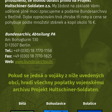
příbuzného, se mohou obrátit přímo na Projekt
Hultschiner-Soldaten z.s.
My žádost na základě Vámi
udělené plné moci zpracujeme a podáme Bundesarchivu
v Berlíně. Doba vypracováni trvá zhruba tři roky a cena se
pohybuje podle množství stránek a kopií okolo 16 €.
Bundesarchiv, Abteilung PA
Am Borsigturm 130
D-13507 Berlin
Tel.:
+49 (030) 18 7770-1158
Fax:
+49 (030) 18 7770-1825
Web:
www.bundesarchiv.de
Pokud se jedná o vojáky z níže uvedených
obcí, hradí všechny poplatky vojenskému
archivu Projekt Hultschiner-Soldaten.
Bělá
Bohuslavice
Bolatice