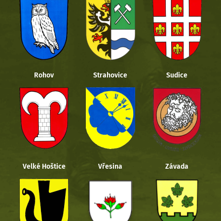
Rohov
Strahovice
Sudice
Velké Hoštice
Vřesina
Závada