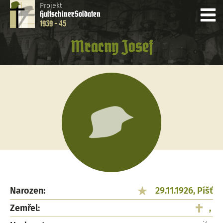
Projekt
Hultschiner
Soldaten
1939 - 45
Mracny Josef
Narozen:
29.11.1926, Píšť
Zemřel:
,