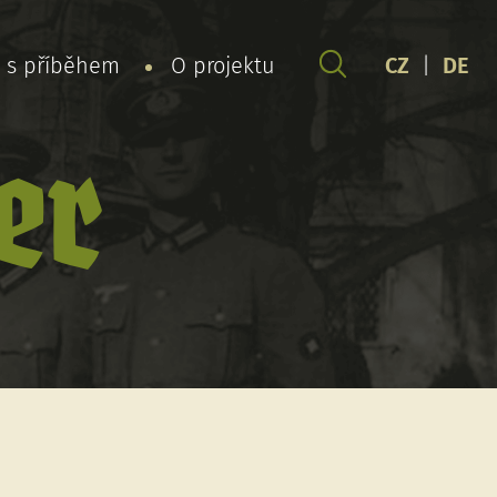
y s příběhem
O projektu
CZ
|
DE
er