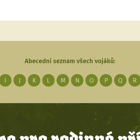
Abecední seznam všech vojáků:
I
J
K
L
M
N
O
P
Q
R