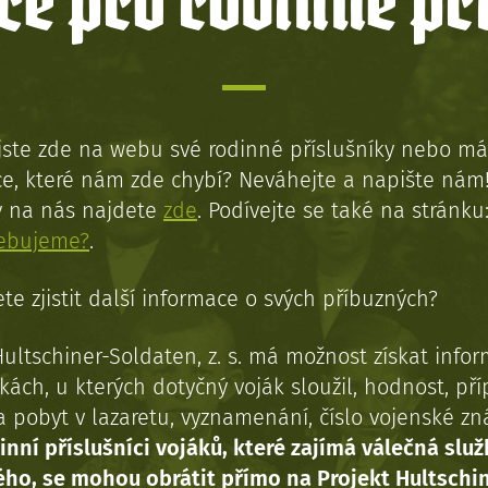
e pro rodinné př
jste zde na webu své rodinné příslušníky nebo má
e, které nám zde chybí? Neváhejte a napište nám
y na nás najdete
zde
. Podívejte se také na stránku
řebujeme?
.
te zjistit další informace o svých příbuzných?
Hultschiner-Soldaten, z. s. má možnost získat info
kách, u kterých dotyčný voják sloužil, hodnost, př
a pobyt v lazaretu, vyznamenání, číslo vojenské z
inní příslušníci vojáků, které zajímá válečná služ
ého, se mohou obrátit přímo na Projekt Hultschi