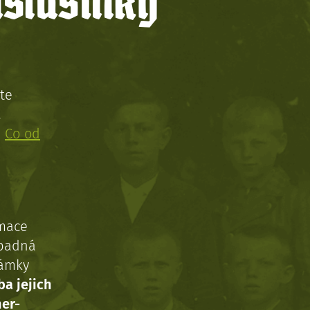
íslušníky
te
!
:
Co od
rmace
ípadná
námky
ba jejich
ner-