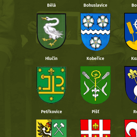
Bělá
Bohuslavice
Bo
Hlučín
Kobeřice
Ko
Petřkovice
Píšť
R