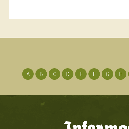
A
B
C
D
E
F
G
H