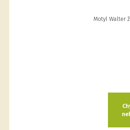
Motyl Walter ž
Ch
ne