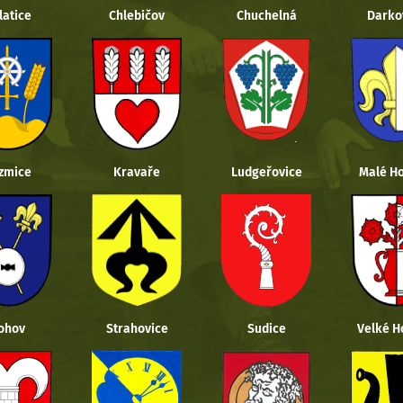
latice
Chlebičov
Chuchelná
Darko
zmice
Kravaře
Ludgeřovice
Malé Ho
ohov
Strahovice
Sudice
Velké H