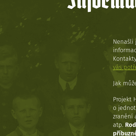
Informac
Nenašli 
informac
Kontakt
vás pot
Jak může
Projekt 
o jednot
zranění 
atp.
Rod
příbuzn