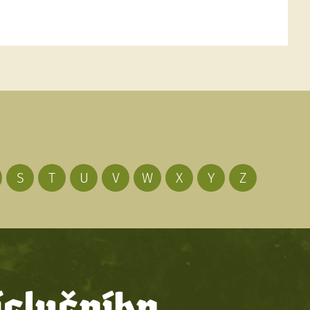
S
T
U
V
W
X
Y
Z