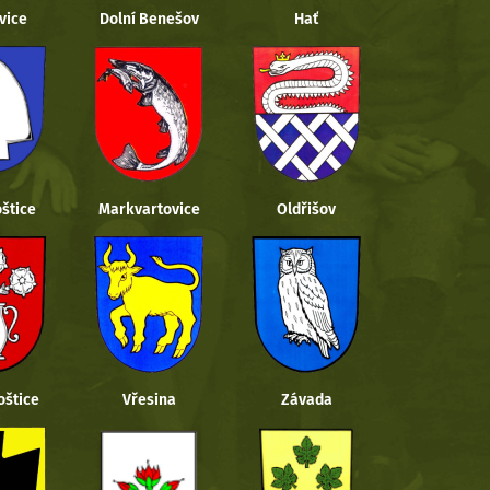
vice
Dolní Benešov
Hať
štice
Markvartovice
Oldřišov
oštice
Vřesina
Závada