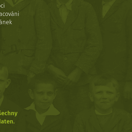
ci
acováni
ránek
všechny
daten.