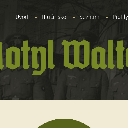
Úvod
Hlučínsko
Seznam
Profil
otyl Walt