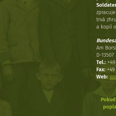
Soldaten
zpracuj
trvá zhr
a kopií o
Bundesa
Am Bors
D-13507 
Tel.:
+49 
Fax:
+49 
Web:
ww
Pokud 
popla