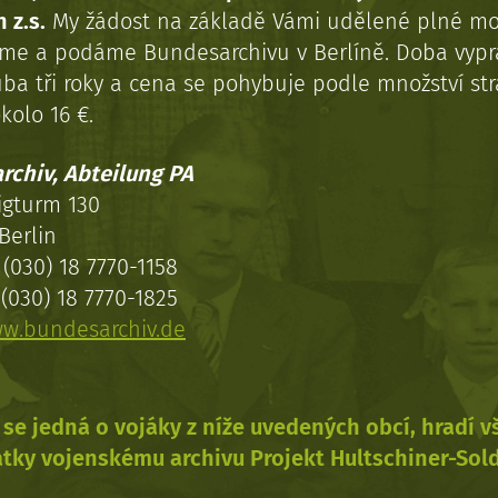
 z.s.
My žádost na základě Vámi udělené plné mo
eme a podáme Bundesarchivu v Berlíně. Doba vypr
uba tři roky a cena se pohybuje podle množství st
kolo 16 €.
rchiv, Abteilung PA
igturm 130
Berlin
(030) 18 7770-1158
(030) 18 7770-1825
w.bundesarchiv.de
se jedná o vojáky z níže uvedených obcí, hradí 
tky vojenskému archivu Projekt Hultschiner-Sol