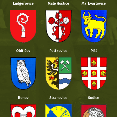
Ludgeřovice
Malé Hoštice
Markvartovice
Oldřišov
Petřkovice
Píšť
Rohov
Strahovice
Sudice