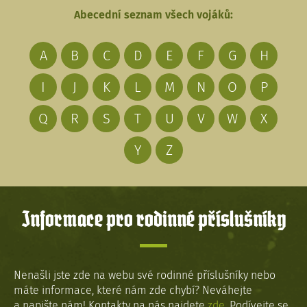
Abecední seznam všech vojáků:
A
B
C
D
E
F
G
H
I
J
K
L
M
N
O
P
Q
R
S
T
U
V
W
X
Y
Z
Informace pro rodinné příslušníky
Nenašli jste zde na webu své rodinné příslušníky nebo
máte informace, které nám zde chybí? Neváhejte
a napište nám! Kontakty na nás najdete
zde
. Podívejte se