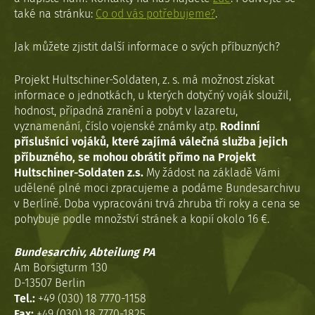
také na stránku:
Co od vás potřebujeme?
.
Jak můžete zjistit další informace o svých příbuzných?
Projekt Hultschiner-Soldaten, z. s. má možnost získat
informace o jednotkách, u kterých dotyčný voják sloužil,
hodnost, případná zranění a pobyt v lazaretu,
vyznamenání, číslo vojenské známky atp.
Rodinní
příslušníci vojáků, které zajímá válečná služba jejich
příbuzného, se mohou obrátit přímo na Projekt
Hultschiner-Soldaten z.s.
My žádost na základě Vámi
udělené plné moci zpracujeme a podáme Bundesarchivu
v Berlíně. Doba vypracováni trvá zhruba tři roky a cena se
pohybuje podle množství stránek a kopií okolo 16 €.
Bundesarchiv, Abteilung PA
Am Borsigturm 130
D-13507 Berlin
Tel.:
+49 (030) 18 7770-1158
Fax:
+49 (030) 18 7770-1825