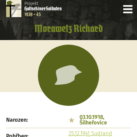
Projekt
Hultschiner
Soldaten
1939 - 45
Morawetz Richard
03.10.1918,
Narozen:
Šilheřovice
25.12.1941 Südrand
Pohřben: