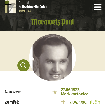
Projekt
Hultschiner
Soldaten
1939 - 45
Morawetz Paul
27.06.1923,
Narozen:
Markvartovice
Zemřel:
17.04.1988,
Hlučín