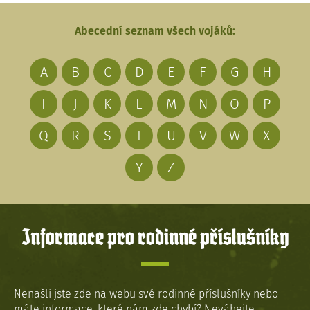
Abecední seznam všech vojáků:
A
B
C
D
E
F
G
H
I
J
K
L
M
N
O
P
Q
R
S
T
U
V
W
X
Y
Z
Informace pro rodinné příslušníky
Nenašli jste zde na webu své rodinné příslušníky nebo
máte informace, které nám zde chybí? Neváhejte