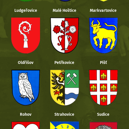
Ludgeřovice
Malé Hoštice
Markvartovice
Oldřišov
Petřkovice
Píšť
Rohov
Strahovice
Sudice