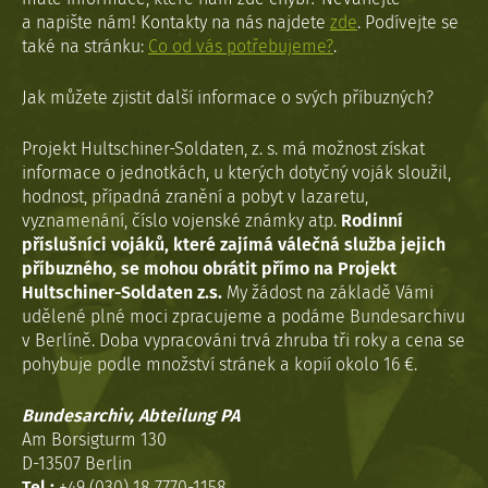
a napište nám! Kontakty na nás najdete
zde
. Podívejte se
také na stránku:
Co od vás potřebujeme?
.
Jak můžete zjistit další informace o svých příbuzných?
Projekt Hultschiner-Soldaten, z. s. má možnost získat
informace o jednotkách, u kterých dotyčný voják sloužil,
hodnost, případná zranění a pobyt v lazaretu,
vyznamenání, číslo vojenské známky atp.
Rodinní
příslušníci vojáků, které zajímá válečná služba jejich
příbuzného, se mohou obrátit přímo na Projekt
Hultschiner-Soldaten z.s.
My žádost na základě Vámi
udělené plné moci zpracujeme a podáme Bundesarchivu
v Berlíně. Doba vypracováni trvá zhruba tři roky a cena se
pohybuje podle množství stránek a kopií okolo 16 €.
Bundesarchiv, Abteilung PA
Am Borsigturm 130
D-13507 Berlin
Tel.:
+49 (030) 18 7770-1158