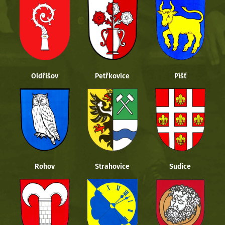
Oldřišov
Petřkovice
Píšť
Rohov
Strahovice
Sudice