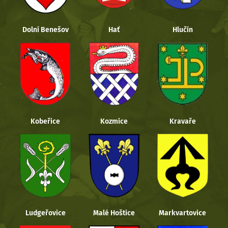
Dolní Benešov
Hať
Hlučín
Kobeřice
Kozmice
Kravaře
Ludgeřovice
Malé Hoštice
Markvartovice