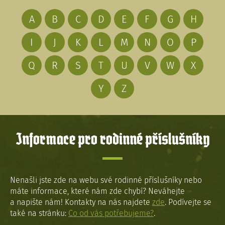
A
B
C
D
E
F
G
H
I
J
K
L
M
N
O
P
Q
R
S
T
U
V
W
X
Y
Z
Informace pro rodinné příslušníky
Nenašli jste zde na webu své rodinné příslušníky nebo
máte informace, které nám zde chybí? Neváhejte
a napište nám! Kontakty na nás najdete
zde
. Podívejte se
také na stránku:
Co od vás potřebujeme?
.