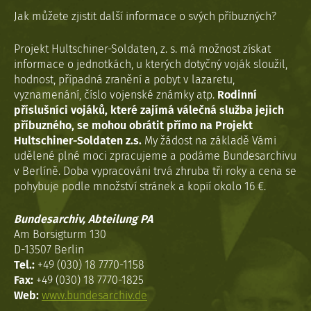
Jak můžete zjistit další informace o svých příbuzných?
Projekt Hultschiner-Soldaten, z. s. má možnost získat
informace o jednotkách, u kterých dotyčný voják sloužil,
hodnost, případná zranění a pobyt v lazaretu,
vyznamenání, číslo vojenské známky atp.
Rodinní
příslušníci vojáků, které zajímá válečná služba jejich
příbuzného, se mohou obrátit přímo na Projekt
Hultschiner-Soldaten z.s.
My žádost na základě Vámi
udělené plné moci zpracujeme a podáme Bundesarchivu
v Berlíně. Doba vypracováni trvá zhruba tři roky a cena se
pohybuje podle množství stránek a kopií okolo 16 €.
Bundesarchiv, Abteilung PA
Am Borsigturm 130
D-13507 Berlin
Tel.:
+49 (030) 18 7770-1158
Fax:
+49 (030) 18 7770-1825
Web:
www.bundesarchiv.de