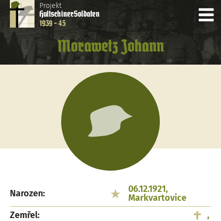
Projekt
Hultschiner
Soldaten
1939 - 45
Morawetz Johann
06.12.1921,
Narozen:
Markvartovice
Zemřel:
,