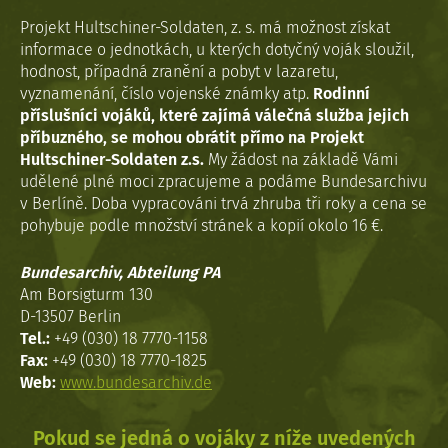
Projekt Hultschiner-Soldaten, z. s. má možnost získat
informace o jednotkách, u kterých dotyčný voják sloužil,
hodnost, případná zranění a pobyt v lazaretu,
vyznamenání, číslo vojenské známky atp.
Rodinní
příslušníci vojáků, které zajímá válečná služba jejich
příbuzného, se mohou obrátit přímo na Projekt
Hultschiner-Soldaten z.s.
My žádost na základě Vámi
udělené plné moci zpracujeme a podáme Bundesarchivu
v Berlíně. Doba vypracováni trvá zhruba tři roky a cena se
pohybuje podle množství stránek a kopií okolo 16 €.
Bundesarchiv, Abteilung PA
Am Borsigturm 130
D-13507 Berlin
Tel.:
+49 (030) 18 7770-1158
Fax:
+49 (030) 18 7770-1825
Web:
www.bundesarchiv.de
Pokud se jedná o vojáky z níže uvedených