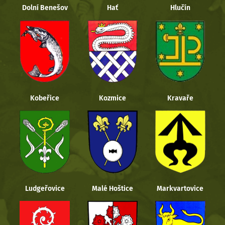
Dolní Benešov
Hať
Hlučín
Kobeřice
Kozmice
Kravaře
Ludgeřovice
Malé Hoštice
Markvartovice