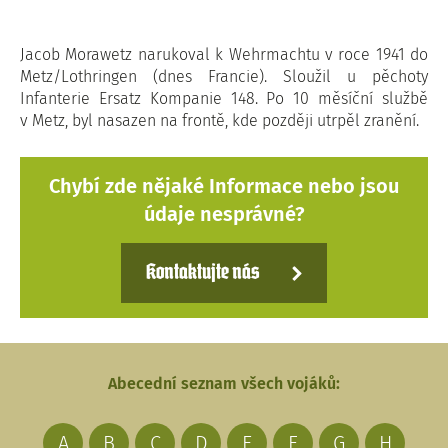
Jacob Morawetz narukoval k Wehrmachtu v roce 1941 do
Metz/Lothringen (dnes Francie). Sloužil u pěchoty
Infanterie Ersatz Kompanie 148. Po 10 měsíční službě
v Metz, byl nasazen na frontě, kde později utrpěl zranění.
Chybí zde nějaké Informace nebo jsou
údaje nesprávné?
Kontaktujte nás
Abecední seznam všech vojáků:
A
B
C
D
E
F
G
H