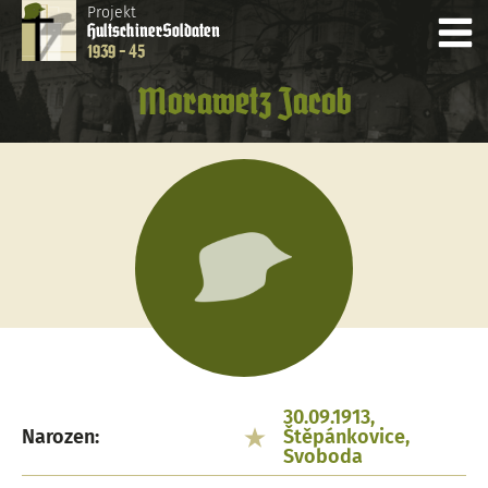
Projekt
Hultschiner
Soldaten
1939 - 45
Morawetz Jacob
30.09.1913,
Narozen:
Štěpánkovice,
Svoboda