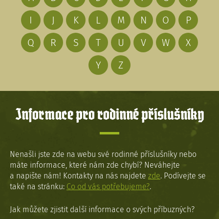
I
J
K
L
M
N
O
P
Q
R
S
T
U
V
W
X
Y
Z
Informace pro rodinné příslušníky
Nenašli jste zde na webu své rodinné příslušníky nebo
máte informace, které nám zde chybí? Neváhejte
a napište nám! Kontakty na nás najdete
zde
. Podívejte se
také na stránku:
Co od vás potřebujeme?
.
Jak můžete zjistit další informace o svých příbuzných?