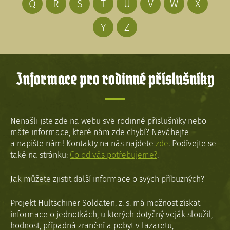
Q
R
S
T
U
V
W
X
Y
Z
Informace pro rodinné příslušníky
Nenašli jste zde na webu své rodinné příslušníky nebo
máte informace, které nám zde chybí? Neváhejte
a napište nám! Kontakty na nás najdete
zde
. Podívejte se
také na stránku:
Co od vás potřebujeme?
.
Jak můžete zjistit další informace o svých příbuzných?
Projekt Hultschiner-Soldaten, z. s. má možnost získat
informace o jednotkách, u kterých dotyčný voják sloužil,
hodnost, případná zranění a pobyt v lazaretu,