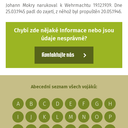
Johann Mokry narukoval k Wehrmachtu 19.12.1939. Dne
25.03.1945 padl do zajetí, z něhož byl propuštěn 20.05.1946.
Chybí zde nějaké Informace nebo jsou
údaje nesprávné?
Kontaktujte nás
Abecední seznam všech vojáků:
A
B
C
D
E
F
G
H
I
J
K
L
M
N
O
P