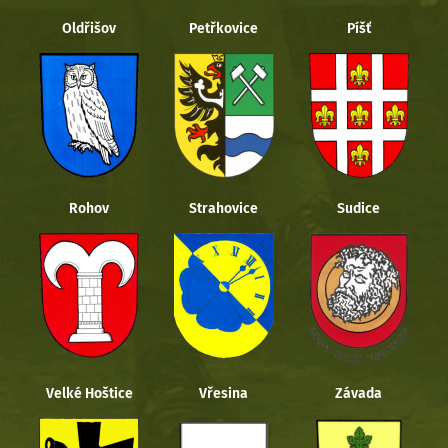
Oldřišov
Petřkovice
Píšť
Rohov
Strahovice
Sudice
Velké Hoštice
Vřesina
Závada