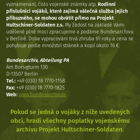
vyznamenání, číslo vojenské známky atp.
Rodinní
příslušníci vojáků, které zajímá válečná služba jejich
příbuzného, se mohou obrátit přímo na Projekt
Hultschiner-Soldaten z.s.
My žádost na základě Vámi
udělené plné moci zpracujeme a podáme Bundesarchivu
v Berlíně. Doba vypracováni trvá zhruba tři roky a cena se
pohybuje podle množství stránek a kopií okolo 16 €.
Bundesarchiv, Abteilung PA
Am Borsigturm 130
D-13507 Berlin
Tel.:
+49 (030) 18 7770-1158
Fax:
+49 (030) 18 7770-1825
Web:
www.bundesarchiv.de
Pokud se jedná o vojáky z níže uvedených
obcí, hradí všechny poplatky vojenskému
archivu Projekt Hultschiner-Soldaten.